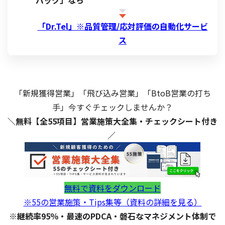
バック」なら
「Dr.Tel」※品質管理/応対評価の自動化サービ
ス
「新規獲得営業」「飛び込み営業」「BtoB営業の打ち
手」今すぐチェックしませんか？
＼無料【全55項目】営業施策大全集・チェックシート付き
／
無料で資料をダウンロード
※55の営業施策・Tips集等（資料の詳細を見る）
※継続率95％・最速のPDCA・磐石なマネジメント体制で