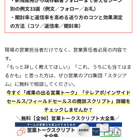
・新規開拓から既存顧客フォローまで使えるシーン
別の例文33選（例文／フォロー／お礼）
・開封率と返信率を高める送り方のコツと効果測定
の方法（コツ／返信率／開封率）
現場の営業担当者だけでなく、営業責任者必見の内容で
す。
「もっと詳しく教えてほしい」「これ、うちにも当てはま
るかも」と思った方は、ぜひ営業のプロ集団「スタジア
ム」に無料で相談してください。
今すぐ「成果の出る営業トーク」「テレアポ/インサイド
セールス/フィールドセールスの商談スクリプト」詳細を
チェックしませんか？
＼無料【全90】営業トークスクリプト大全集／