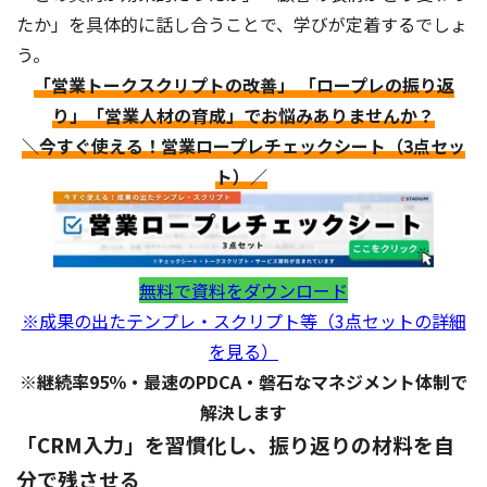
たか」を具体的に話し合うことで、学びが定着するでしょ
う。
「営業トークスクリプトの改善」 「ロープレの振り返
り」「営業人材の育成」でお悩みありませんか？
＼今すぐ使える！営業ロープレチェックシート（3点セッ
ト）／
無料で資料をダウンロード
※成果の出たテンプレ・スクリプト等（3点セットの詳細
を見る）
※継続率95％・最速のPDCA・磐石なマネジメント体制で
解決します
「CRM入力」を習慣化し、振り返りの材料を自
分で残させる