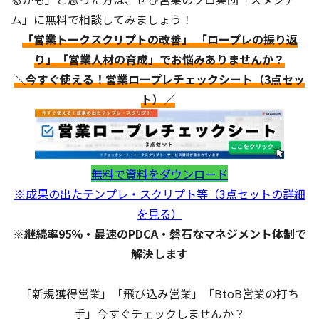
ム」に無料で相談してみましょう！
「営業トークスクリプトの改善」 「ロープレの振り返
り」「営業人材の育成」でお悩みありませんか？
＼今すぐ使える！営業ロープレチェックシート（3点セッ
ト）／
無料で資料をダウンロード
※成果の出たテンプレ・スクリプト等（3点セットの詳細
を見る）
※継続率95％・最速のPDCA・磐石なマネジメント体制で
解決します
「新規獲得営業」「飛び込み営業」「BtoB営業の打ち
手」今すぐチェックしませんか？