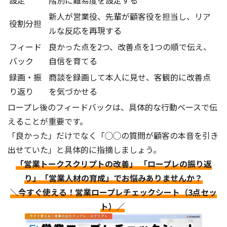
設定
階別に難易度を設定する
新人が営業役、先輩が顧客役を担当し、リア
役割分担
ルな反応を再現する
フィード
良かった点を2つ、改善点を1つの順で伝え、
バック
自信を育てる
録画・振
商談を録画して本人に見せ、客観的に改善点
り返り
を気づかせる
ロープレ後のフィードバックは、具体的な行動ベースで伝
えることが重要です。
「良かった」だけでなく「◯◯の質問が顧客の本音を引き
出せていた」と具体的に指摘しましょう。
「営業トークスクリプトの改善」 「ロープレの振り返
り」「営業人材の育成」でお悩みありませんか？
＼今すぐ使える！営業ロープレチェックシート（3点セッ
ト）／