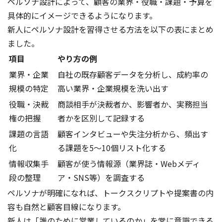
ペルソナ設計によって、顧客の業界・役職・課題・予算を
具体的にイメージできるようになります。
新人にペルソナ設計を習得させる方法を以下の表にまとめ
ました。
項目
やり方の例
業界・企業
自社の既存顧客データを分析し、成約率の
規模の特定
高い業界・企業規模を洗い出す
役職・決裁
商談相手が決裁者か、影響者か、実務担当
権の把握
者かを区別して記録する
課題の言語
顧客インタビューや失注分析から、頻出す
化
る課題を5〜10個リスト化する
情報収集手
顧客が使う情報源（業界誌・Webメディ
段の整理
ア・SNS等）を調査する
ペルソナが明確になれば、トークスクリプトや提案書の内
容も自然と顧客目線になります。
新人は「誰のために営業しているのか」を常に意識できる