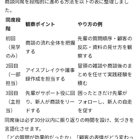
商談同席を段階的に進める方法を以下の表に整理しまし
た。
同席段
観察ポイント
やり方の例
階
初回
先輩の質問順序・顧客の
商談の流れ全体を把握
（見学
反応・資料の見せ方を観
する
のみ）
察する
2回目
冒頭の雑談や商談後のま
アイスブレイクや議事
（一部
とめを任せて実践経験を
録作成を担当する
担当）
積む
3回目
先輩がサポート役に回
困ったときだけ先輩が
（主担
り、新人が商談をリー
フォローし、新人の自走
当）
ドする
を促す
同席後は必ず30分以内に振り返りの時間を設け、気づきを
言語化させます。
「どの質問が効果的だったか」「顧客の表情がどう変わっ