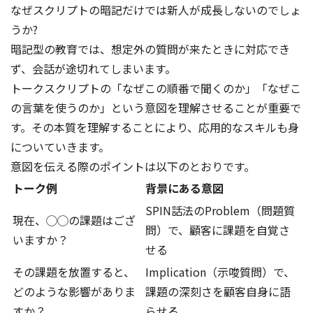
なぜスクリプトの暗記だけでは新人が成長しないのでしょ
うか?
暗記型の教育では、想定外の質問が来たときに対応でき
ず、会話が途切れてしまいます。
トークスクリプトの「なぜこの順番で聞くのか」「なぜこ
の言葉を使うのか」という意図を理解させることが重要で
す。その本質を理解することにより、応用的なスキルも身
についていきます。
意図を伝える際のポイントは以下のとおりです。
トーク例
背景にある意図
SPIN話法のProblem（問題質
現在、◯◯の課題はござ
問）で、顧客に課題を自覚さ
いますか？
せる
その課題を放置すると、
Implication（示唆質問）で、
どのような影響がありま
課題の深刻さを顧客自身に語
すか？
らせる