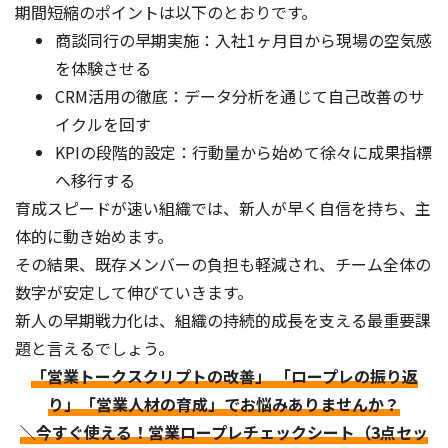
期間短縮のポイントは以下のとおりです。
商談同行の早期実施：入社1ヶ月目から現場の空気感
を体験させる
CRM活用の徹底：データ分析を通じて自己改善のサ
イクルを回す
KPIの段階的設定：行動量から始めて徐々に成果指標
へ移行する
育成スピードが速い組織では、新人が早く自信を持ち、主
体的に動き始めます。
その結果、既存メンバーの負担も軽減され、チーム全体の
数字が安定して伸びていきます。
新人の早期戦力化は、組織の持続的成長を支える最重要課
題と言えるでしょう。
「営業トークスクリプトの改善」 「ロープレの振り返
り」「営業人材の育成」でお悩みありませんか？
＼今すぐ使える！営業ロープレチェックシート（3点セッ