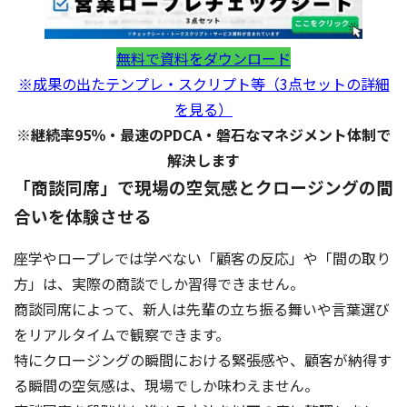
無料で資料をダウンロード
※成果の出たテンプレ・スクリプト等（3点セットの詳細
を見る）
※継続率95％・最速のPDCA・磐石なマネジメント体制で
解決します
「商談同席」で現場の空気感とクロージングの間
合いを体験させる
座学やロープレでは学べない「顧客の反応」や「間の取り
方」は、実際の商談でしか習得できません。
商談同席によって、新人は先輩の立ち振る舞いや言葉選び
をリアルタイムで観察できます。
特にクロージングの瞬間における緊張感や、顧客が納得す
る瞬間の空気感は、現場でしか味わえません。