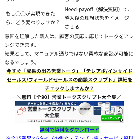
Need-payoff（解決質問）で、
もし◯◯が実現できた
導入後の理想状態をイメージ
ら、どう変わりますか？
させる
意図を理解した新人は、顧客の反応に応じてトークをアレ
ンジできます。
結果として、マニュアル通りではない柔軟な商談が可能に
なるでしょう。
今すぐ「成果の出る営業トーク」「テレアポ/インサイド
セールス/フィールドセールスの商談スクリプト」詳細を
チェックしませんか？
＼無料【全90】営業トークスクリプト大全集／
無料で資料をダウンロード
※全15業界×6タイプの例文・テンプレ集・サービス資料