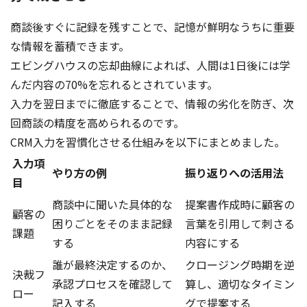
商談後すぐに記録を残すことで、記憶が鮮明なうちに重要
な情報を蓄積できます。
エビングハウスの忘却曲線によれば、人間は1日後には学
んだ内容の70%を忘れるとされています。
入力を翌日までに徹底することで、情報の劣化を防ぎ、次
回商談の精度を高められるのです。
CRM入力を習慣化させる仕組みを以下にまとめました。
入力項
やり方の例
振り返りへの活用法
目
商談中に聞いた具体的な
提案書作成時に顧客の
顧客の
困りごとをそのまま記録
言葉を引用して刺さる
課題
する
内容にする
誰が最終決定するのか、
クロージング時期を逆
決裁フ
承認プロセスを確認して
算し、適切なタイミン
ロー
記入する
グで提案する