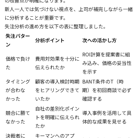
の改善点が明確になります。
新人一人では気づけない視点を、上司が補完しながら一緒
に分析することが重要です。
失注分析の進め方を以下の表に整理しました。
失注パター
分析ポイント
次への活かし方
ン
ROI計算を提案書に組
価格で負け
費用対効果を十分に
み込み、価格の妥当性
た
伝えられたか
を示す
タイミング
顧客の導入検討時期
BANT条件のT（時
が合わな
をヒアリングできて
期）を初回商談で必ず
かった
いたか
確認する
自社の差別化ポイン
競合に勝て
導入事例を活用して具
トを明確に伝えられ
なかった
体的な成果を見せる
たか
決裁者に
キーマンへのアプ