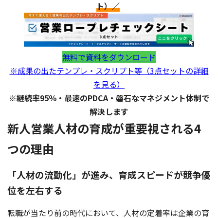
ト）／
無料で資料をダウンロード
※成果の出たテンプレ・スクリプト等（3点セットの詳細
を見る）
※継続率95％・最速のPDCA・磐石なマネジメント体制で
解決します
新人営業人材の育成が重要視される4
つの理由
「人材の流動化」が進み、育成スピードが競争優
位を左右する
転職が当たり前の時代において、人材の定着率は企業の育