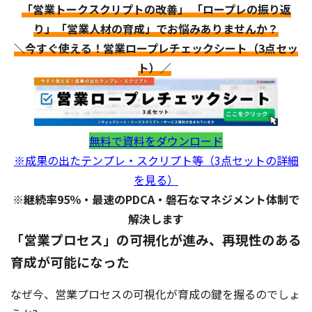
「営業トークスクリプトの改善」 「ロープレの振り返
り」「営業人材の育成」でお悩みありませんか？
＼今すぐ使える！営業ロープレチェックシート（3点セッ
ト）／
無料で資料をダウンロード
※成果の出たテンプレ・スクリプト等（3点セットの詳細
を見る）
※継続率95％・最速のPDCA・磐石なマネジメント体制で
解決します
「営業プロセス」の可視化が進み、再現性のある
育成が可能になった
なぜ今、営業プロセスの可視化が育成の鍵を握るのでしょ