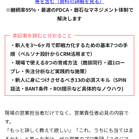
等を含む（資料の詳細を見る）
※継続率95％・最速のPDCA・磐石なマネジメント体制で
解決します
本記事を読むと分かること
・新人を3〜6ヶ月で即戦力化するための基本7つの手
順（ペルソナ設計からCRM活用まで）
・現場で使える8つの育成方法（商談同行・週1ロー
プレ・失注分析など実践的な施策）
・新人に身につけさせるべき13の必須スキル（SPIN
話法・BANT条件・ROI提示など具体的なノウハウ)
現場の営業担当者だけでなく、営業責任者必見の内容で
す。
「もっと詳しく教えて欲しい」「これ、うちにも当てはま
るかも」と思った方は、ぜひ営業のプロ集団「スタジア