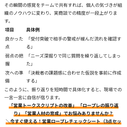
その瞬間の感覚をチームで共有すれば、個人の気づきが組
織のノウハウに変わり、実商談での精度が一段上がりま
す。
項目
具体例
良かった
「受付突破で相手の警戒が緩んだ流れを確認す
点
る」
弱点の把
「ニーズ深掘りで同じ質問を繰り返してしまっ
握
た」
次への準
「決裁者の課題感に合わせた仮説を事前に作成
備
する」
このように、振り返りを短時間で具体化すると、現場での
一言一言に自信が宿ります。
「営業トークスクリプトの改善」 「ロープレの振り返
り」「営業人材の育成」でお悩みありませんか？
＼今すぐ使える！営業ロープレチェックシート（3点セッ