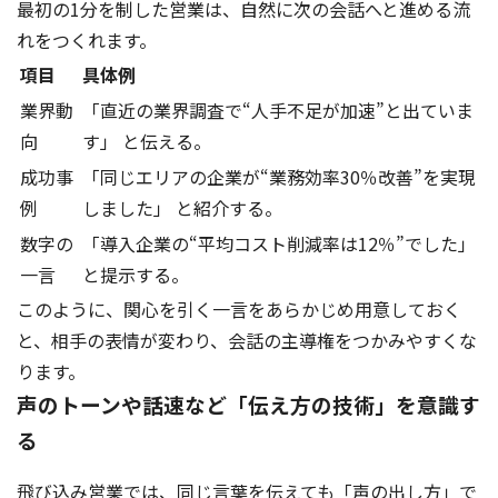
最初の1分を制した営業は、自然に次の会話へと進める流
れをつくれます。
項目
具体例
業界動
「直近の業界調査で“人手不足が加速”と出ていま
向
す」 と伝える。
成功事
「同じエリアの企業が“業務効率30％改善”を実現
例
しました」 と紹介する。
数字の
「導入企業の“平均コスト削減率は12％”でした」
一言
と提示する。
このように、関心を引く一言をあらかじめ用意しておく
と、相手の表情が変わり、会話の主導権をつかみやすくな
ります。
声のトーンや話速など「伝え方の技術」を意識す
る
飛び込み営業では、同じ言葉を伝えても「声の出し方」で