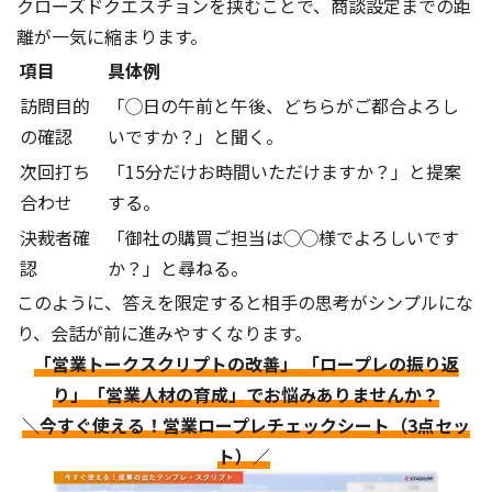
クローズドクエスチョンを挟むことで、商談設定までの距
離が一気に縮まります。
項目
具体例
訪問目的
「◯日の午前と午後、どちらがご都合よろし
の確認
いですか？」と聞く。
次回打ち
「15分だけお時間いただけますか？」と提案
合わせ
する。
決裁者確
「御社の購買ご担当は◯◯様でよろしいです
認
か？」と尋ねる。
このように、答えを限定すると相手の思考がシンプルにな
り、会話が前に進みやすくなります。
「営業トークスクリプトの改善」 「ロープレの振り返
り」「営業人材の育成」でお悩みありませんか？
＼今すぐ使える！営業ロープレチェックシート（3点セッ
ト）／