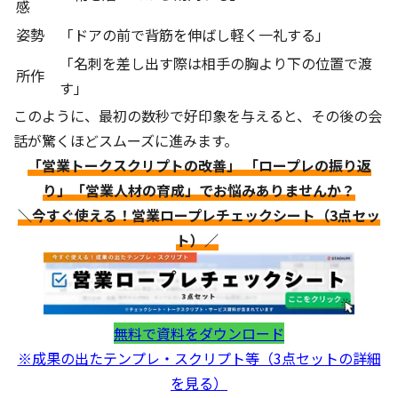
感
姿勢
「ドアの前で背筋を伸ばし軽く一礼する」
「名刺を差し出す際は相手の胸より下の位置で渡
所作
す」
このように、最初の数秒で好印象を与えると、その後の会
話が驚くほどスムーズに進みます。
「営業トークスクリプトの改善」 「ロープレの振り返
り」「営業人材の育成」でお悩みありませんか？
＼今すぐ使える！営業ロープレチェックシート（3点セッ
ト）／
無料で資料をダウンロード
※成果の出たテンプレ・スクリプト等（3点セットの詳細
を見る）