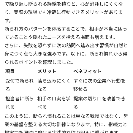
で繰り返し断られる経験を積むと、心が消耗しにくくな
り、実際の現場でも冷静に行動できるメリットがありま
す。
断られ方のパターンを体感することで、相手が本当に困っ
ていることや隠れたニーズを拾える場面も増えます。
さらに、失敗を恐れずに次の訪問へ踏み出す習慣が自然と
身につく点も大きな強みです。以下に、断られ慣れから得
られるポイントを整理しました。
項目
メリット
ベネフィット
受付で断られ
落ち込みにくく
すぐに次の企業へ行動を
る
なる
移せる
担当者に断ら
相手の口実を学
提案の切り口を改善でき
れる
べる
る
このように、断られ慣れることは単なる我慢ではなく、営
業の基盤を整える大切な訓練になります。特に、継続力と
提案力を同時に磨ける実践的な取り組みに繋がります。