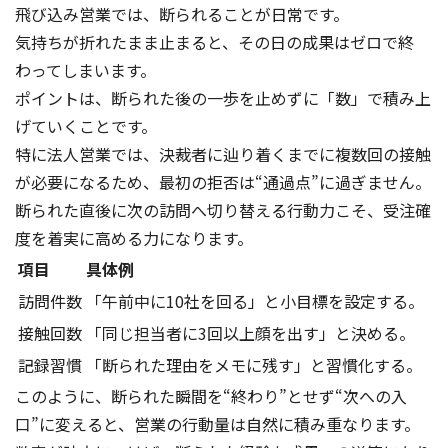
飛び込み営業では、断られることが日常です。
気持ちが折れたまま止まると、その日の成果はゼロで終
わってしまいます。
ポイントは、断られた後の一歩を止めずに「数」で積み上
げていくことです。
特に法人営業では、決裁者に辿り着くまでに複数回の接触
が必要になるため、最初の拒否は“通過点”に過ぎません。
断られた直後に次の訪問へ切り替える行動力こそ、受注確
度を着実に高める力になります。
項目
具体例
訪問件数
「午前中に10社を回る」と小目標を設定する。
接触回数
「同じ担当者に3回以上顔を出す」と決める。
記録習慣
「断られた理由をメモに残す」と習慣化する。
このように、断られた瞬間を“終わり”とせず“次への入
口”に変えると、営業の行動量は自然に積み重なります。