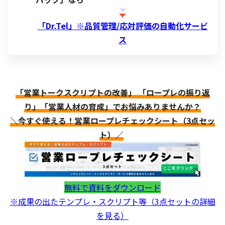
「Dr.Tel」※品質管理/応対評価の自動化サービ
ス
「営業トークスクリプトの改善」 「ロープレの振り返
り」「営業人材の育成」でお悩みありませんか？
＼今すぐ使える！営業ロープレチェックシート（3点セッ
ト）／
無料で資料をダウンロード
※成果の出たテンプレ・スクリプト等（3点セットの詳細
を見る）