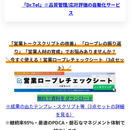
「Dr.Tel」※品質管理/応対評価の自動化サービ
ス
「営業トークスクリプトの改善」 「ロープレの振り返
り」「営業人材の育成」でお悩みありませんか？
＼今すぐ使える！営業ロープレチェックシート（3点セッ
ト）／
無料で資料をダウンロード
※成果の出たテンプレ・スクリプト等（3点セットの詳細
を見る）
※継続率95％・最速のPDCA・磐石なマネジメント体制で