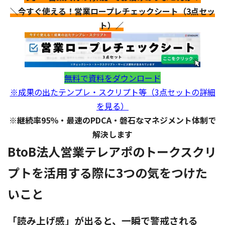
＼今すぐ使える！営業ロープレチェックシート（3点セッ
ト）／
無料で資料をダウンロード
※成果の出たテンプレ・スクリプト等（3点セットの詳細
を見る）
※継続率95％・最速のPDCA・磐石なマネジメント体制で
解決します
BtoB法人営業テレアポのトークスクリ
プトを活用する際に3つの気をつけた
いこと
「読み上げ感」が出ると、一瞬で警戒される