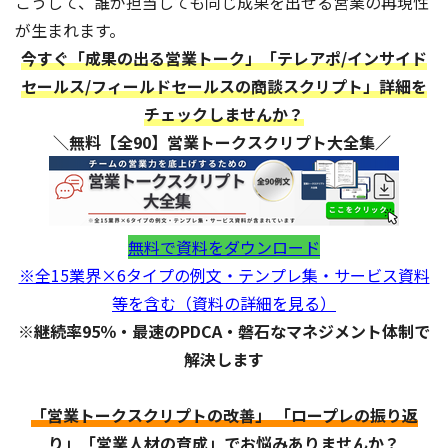
こうして、誰が担当しても同じ成果を出せる営業の再現性
が生まれます。
今すぐ「成果の出る営業トーク」「テレアポ/インサイド
セールス/フィールドセールスの商談スクリプト」詳細を
チェックしませんか？
＼無料【全90】営業トークスクリプト大全集／
無料で資料をダウンロード
※全15業界×6タイプの例文・テンプレ集・サービス資料
等を含む（資料の詳細を見る）
※継続率95％・最速のPDCA・磐石なマネジメント体制で
解決します
「営業トークスクリプトの改善」 「ロープレの振り返
り」「営業人材の育成」でお悩みありませんか？