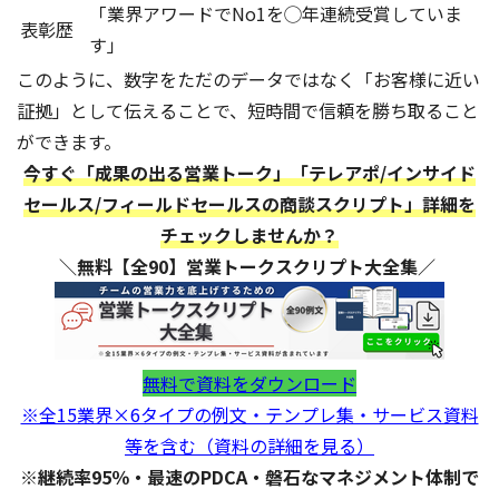
「業界アワードでNo1を◯年連続受賞していま
表彰歴
す」
このように、数字をただのデータではなく「お客様に近い
証拠」として伝えることで、短時間で信頼を勝ち取ること
ができます。
今すぐ「成果の出る営業トーク」「テレアポ/インサイド
セールス/フィールドセールスの商談スクリプト」詳細を
チェックしませんか？
＼無料【全90】営業トークスクリプト大全集／
無料で資料をダウンロード
※全15業界×6タイプの例文・テンプレ集・サービス資料
等を含む（資料の詳細を見る）
※継続率95％・最速のPDCA・磐石なマネジメント体制で