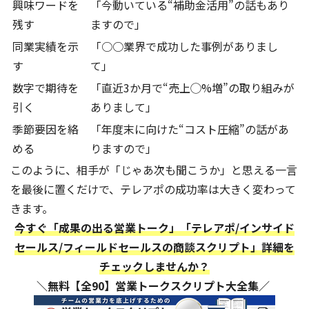
興味ワードを
「今動いている“補助金活用”の話もあり
残す
ますので」
同業実績を示
「○○業界で成功した事例がありまし
す
て」
数字で期待を
「直近3か月で“売上◯%増”の取り組みが
引く
ありまして」
季節要因を絡
「年度末に向けた“コスト圧縮”の話があ
める
りますので」
このように、相手が「じゃあ次も聞こうか」と思える一言
を最後に置くだけで、テレアポの成功率は大きく変わって
きます。
今すぐ「成果の出る営業トーク」「テレアポ/インサイド
セールス/フィールドセールスの商談スクリプト」詳細を
チェックしませんか？
＼無料【全90】営業トークスクリプト大全集／