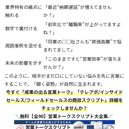
業界特有の痛点に
「最近“納期遅延”が増えてません
触れる
か？」
「前年比で“離職率”が上がってますよ
数字で裏付ける
ね？」
「同業の○○社さんも“原価高騰”で悩
周囲事例を混ぜる
まれてまして」
「このままですと“営業効率”が落ちま
未来の影響を示す
せんか？」
このように、相手がまだ口にしていない悩みを先に言葉に
することで、「聞く姿勢」が自然に生まれます。
今すぐ「成果の出る営業トーク」「テレアポ/インサイド
セールス/フィールドセールスの商談スクリプト」詳細を
チェックしませんか？
＼無料【全90】営業トークスクリプト大全集／