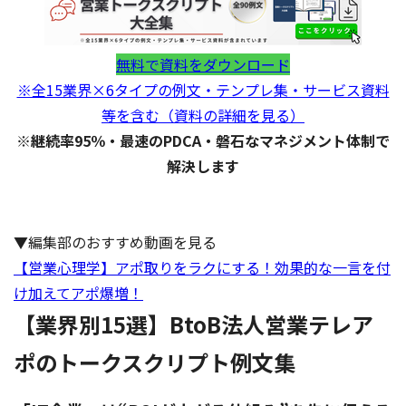
無料で資料をダウンロード
※全15業界×6タイプの例文・テンプレ集・サービス資料
等を含む（資料の詳細を見る）
※継続率95％・最速のPDCA・磐石なマネジメント体制で
解決します
▼編集部のおすすめ動画を見る
【営業心理学】アポ取りをラクにする！
効果的な一言を付
け加えてアポ爆増！
【業界別15選】BtoB法人営業テレア
ポのトークスクリプト例文集