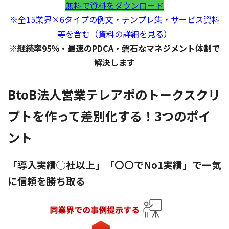
無料で資料をダウンロード
※全15業界×6タイプの例文・テンプレ集・サービス資料
等を含む（資料の詳細を見る）
※継続率95％・最速のPDCA・磐石なマネジメント体制で
解決します
BtoB法人営業テレアポのトークスクリ
プトを作って差別化する！3つのポイ
ント
「導入実績◯社以上」「〇〇でNo1実績」で一気
に信頼を勝ち取る