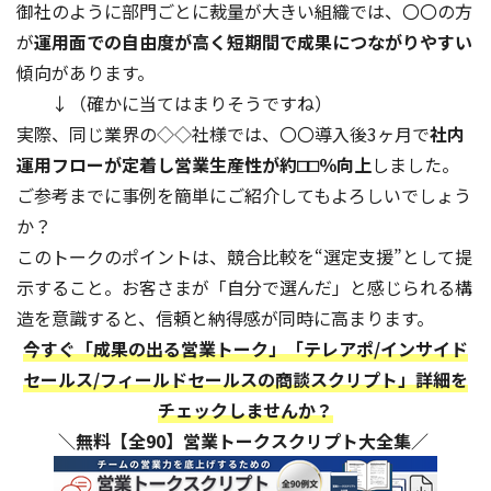
御社のように部門ごとに裁量が大きい組織では、〇〇の方
が
運用面での自由度が高く短期間で成果につながりやすい
傾向があります。
↓（確かに当てはまりそうですね）
実際、同じ業界の◇◇社様では、〇〇導入後3ヶ月で
社内
運用フローが定着し営業生産性が約⬜︎⬜︎％向上
しました。
ご参考までに事例を簡単にご紹介してもよろしいでしょう
か？
このトークのポイントは、競合比較を“選定支援”として提
示すること。お客さまが「自分で選んだ」と感じられる構
造を意識すると、信頼と納得感が同時に高まります。
今すぐ「成果の出る営業トーク」「テレアポ/インサイド
セールス/フィールドセールスの商談スクリプト」詳細を
チェックしませんか？
＼無料【全90】営業トークスクリプト大全集／