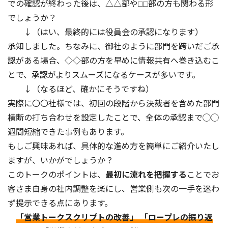
での確認が終わった後は、△△部や⬜︎⬜︎部の方も関わる形
でしょうか？
↓（はい、最終的には役員会の承認になります）
承知しました。ちなみに、御社のように部門を跨いだご承
認がある場合、◇◇部の方を早めに情報共有へ巻き込むこ
とで、承認がよりスムーズになるケースが多いです。
↓（なるほど、確かにそうですね）
実際に〇〇社様では、初回の段階から決裁者を含めた部門
横断の打ち合わせを設定したことで、全体の承認まで◯◯
週間短縮できた事例もあります。
もしご興味あれば、具体的な進め方を簡単にご紹介いたし
ますが、いかがでしょうか？
このトークのポイントは、
最初に流れを把握する
ことでお
客さま自身の社内調整を楽にし、営業側も次の一手を迷わ
ず提示できる点にあります。
「営業トークスクリプトの改善」 「ロープレの振り返