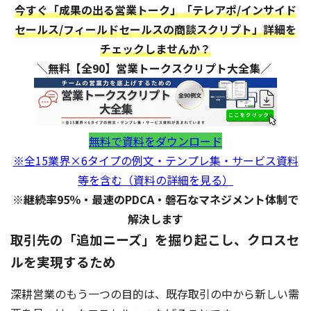
今すぐ「成果の出る営業トーク」「テレアポ/インサイド
セールス/フィールドセールスの商談スクリプト」詳細を
チェックしませんか？
＼無料【全90】営業トークスクリプト大全集／
無料で資料をダウンロード
※全15業界×6タイプの例文・テンプレ集・サービス資料
等を含む（資料の詳細を見る）
※継続率95％・最速のPDCA・磐石なマネジメント体制で
解決します
取引先の「追加ニーズ」を掘り起こし、クロスセ
ルを実現するため
深耕営業のもう一つの目的は、既存取引の中から新しい需