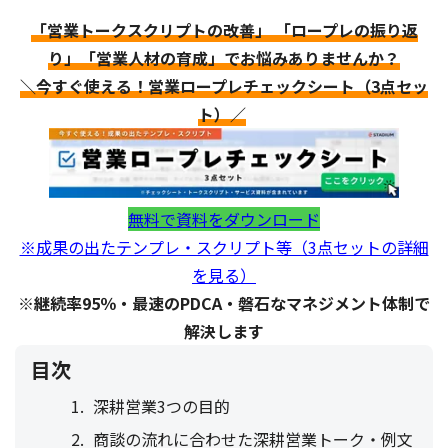
「営業トークスクリプトの改善」 「ロープレの振り返
り」「営業人材の育成」でお悩みありませんか？
＼今すぐ使える！営業ロープレチェックシート（3点セッ
ト）／
無料で資料をダウンロード
※成果の出たテンプレ・スクリプト等（3点セットの詳細
を見る）
※継続率95％・最速のPDCA・磐石なマネジメント体制で
解決します
目次
深耕営業3つの目的
商談の流れに合わせた深耕営業トーク・例文