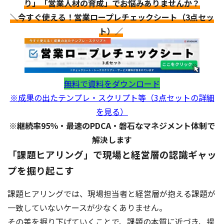
り」「営業人材の育成」でお悩みありませんか？
＼今すぐ使える！営業ロープレチェックシート（3点セッ
ト）／
無料で資料をダウンロード
※成果の出たテンプレ・スクリプト等（3点セットの詳細
を見る）
※継続率95％・最速のPDCA・磐石なマネジメント体制で
解決します
「課題ヒアリング」で現場と経営層の認識ギャッ
プを掘り起こす
課題ヒアリングでは、現場担当者と経営層が抱える課題が
一致していないケースが少なくありません。
その差を掘り下げていくことで、課題の本質に近づき、提