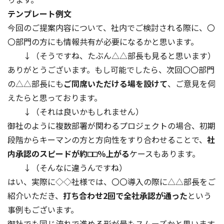
テンプレート例文
今回のご提案内容について、社内でご検討される際に、〇
〇部門の方にも情報共有が必要になるかと思います。
↓（そうですね、たぶん△△部長も見ると思います）
ありがとうございます。もし可能でしたら、次回〇〇部門
の△△部長にも
ご同席いただける場を設けて
、ご意見を伺
えたらと思っております。
↓（それは良いかもしれません）
御社のように複数部署が関わるプロジェクトの場合、初期
段階からキーマンの方と方向性をすり合わせることで、
社
内承認のスピードが約⬜︎⬜︎％上がる
ケースもあります。
↓（そんなに違うんですね）
はい、実際に◇◇社様では、〇〇導入の際に△△部長をご
紹介いただき、
打ち合わせ2回で全社承認が通った
という
事例もございます。
御社でも同じ流れで進める形が最もスムーズかと思います