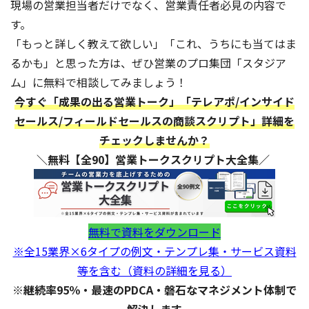
現場の営業担当者だけでなく、営業責任者必見の内容で
す。
「もっと詳しく教えて欲しい」「これ、うちにも当てはま
るかも」と思った方は、ぜひ営業のプロ集団「スタジア
ム」に無料で相談してみましょう！
今すぐ「成果の出る営業トーク」「テレアポ/インサイド
セールス/フィールドセールスの商談スクリプト」詳細を
チェックしませんか？
＼無料【全90】営業トークスクリプト大全集／
無料で資料をダウンロード
※全15業界×6タイプの例文・テンプレ集・サービス資料
等を含む（資料の詳細を見る）
※継続率95％・最速のPDCA・磐石なマネジメント体制で