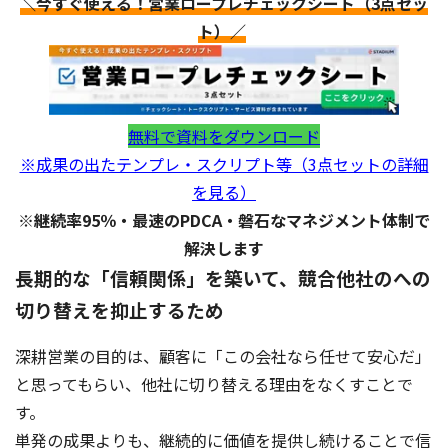
＼今すぐ使える！営業ロープレチェックシート（3点セッ
ト）／
無料で資料をダウンロード
※成果の出たテンプレ・スクリプト等（3点セットの詳細
を見る）
※継続率95％・最速のPDCA・磐石なマネジメント体制で
解決します
長期的な「信頼関係」を築いて、競合他社のへの
切り替えを抑止するため
深耕営業の目的は、顧客に「この会社なら任せて安心だ」
と思ってもらい、他社に切り替える理由をなくすことで
す。
単発の成果よりも、継続的に価値を提供し続けることで信