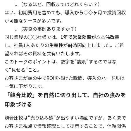
↓（なるほど、回収まではどれくらい？）
はい、初期費用を含めても、
導入から◇◇ヶ月
で投資回収
が可能なケースが多いです。
↓（実際の事例ありますか？）
同じ業界の◯◯社様では、
1年で営業効率が△△％改善
し、社員1人あたりの生産性が⧫⧫時間向上しました。ご希
望あればその資料を共有いたします。
このトークのポイントは、数字を“説明”するのではな
く“見せる”こと。
お客さまが頭の中でROIを描けた瞬間、導入のハードルは
一気に下がります。
「競合比較」を自然に切り出して、自社の強みを
印象づける
競合比較は“売り込み感”が出やすい場面ですが、あくまで
お客さま視点で情報整理として提示することで、信頼関係