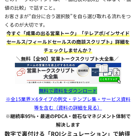
値の比較」で話すこと。
お客さまが“自分に合う選択肢”を自ら選び取れる流れをつ
くるのが大切です。
今すぐ「成果の出る営業トーク」「テレアポ/インサイド
セールス/フィールドセールスの商談スクリプト」詳細を
チェックしませんか？
＼無料【全90】営業トークスクリプト大全集／
無料で資料をダウンロード
※全15業界×6タイプの例文・テンプレ集・サービス資料
等を含む（資料の詳細を見る）
※継続率95％・最速のPDCA・磐石なマネジメント体制で
解決します
数字で裏付ける「ROIシミュレーション」で納得