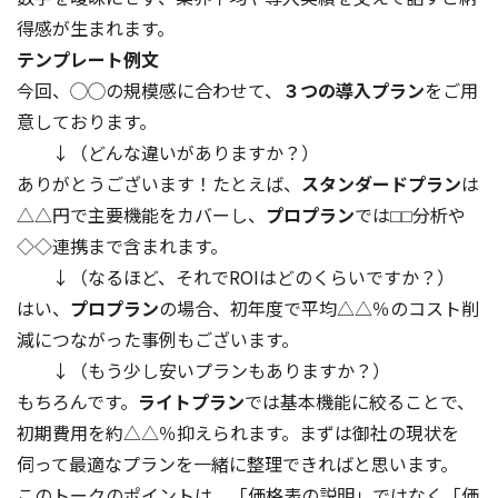
得感が生まれます。
テンプレート例文
今回、◯◯の規模感に合わせて、
３つの導入プラン
をご用
意しております。
↓（どんな違いがありますか？）
ありがとうございます！たとえば、
スタンダードプラン
は
△△円で主要機能をカバーし、
プロプラン
では⬜︎⬜︎分析や
◇◇連携まで含まれます。
↓（なるほど、それでROIはどのくらいですか？）
はい、
プロプラン
の場合、初年度で平均△△％のコスト削
減につながった事例もございます。
↓（もう少し安いプランもありますか？）
もちろんです。
ライトプラン
では基本機能に絞ることで、
初期費用を約△△％抑えられます。まずは御社の現状を
伺って最適なプランを一緒に整理できればと思います。
このトークのポイントは、「価格表の説明」ではなく「価