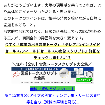
ありがとうございます！
実際の現場感
を共有できれば、よ
り具体的にイメージいただけると思います。
このトークのポイントは、相手の発言を拾いながら自然に
話題を広げること。
形式的な会話ではなく、日常の延長線上で心の距離を縮め
る工夫が、商談全体の雰囲気を大きく変えます。
今すぐ「成果の出る営業トーク」「テレアポ/インサイド
セールス/フィールドセールスの商談スクリプト」詳細を
チェックしませんか？
＼無料【全90】営業トークスクリプト大全集／
無料で資料をダウンロード
※全15業界×6タイプの例文・テンプレ集・サービス資料
等を含む（資料の詳細を見る）