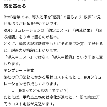
感を高める
BtoB営業では、導入効果を“感覚”で語るより“数字”で見
せるほうが信頼を得やすいです。
ROIシミュレーションは「想定コスト」「削減効果」「回
収期間」を３点で語るのが基本。
とくに、顧客の現状数値をもとにその場で計算して見せる
と、説得力が格段に上がります。
「導入＝コスト」ではなく「導入＝投資」という印象に変
わります。
テンプレート例文
御社の◯◯業務にかかる現状コストをもとに、
ROIシミュ
レーション
を作成しております。
↓（ROIってどんな感じですか？）
たとえば、
平均△△％の効率化
が進むと、年間で約⬜︎⬜︎万
円のコスト削減が見込めます。