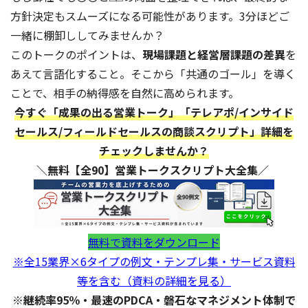
方針決定もスムーズになる可能性があります。3分ほどご
一緒に棚卸ししてみませんか？
このトークのポイントは、
現場課題と経営層課題の差異
を
あえて言語化すること。そこから「共通のゴール」を導く
ことで、相手の納得感を自然に高められます。
今すぐ「成果の出る営業トーク」「テレアポ/インサイド
セールス/フィールドセールスの商談スクリプト」詳細を
チェックしませんか？
＼無料【全90】営業トークスクリプト大全集／
無料で資料をダウンロード
※全15業界×6タイプの例文・テンプレ集・サービス資料
等を含む（資料の詳細を見る）
※継続率95％・最速のPDCA・磐石なマネジメント体制で