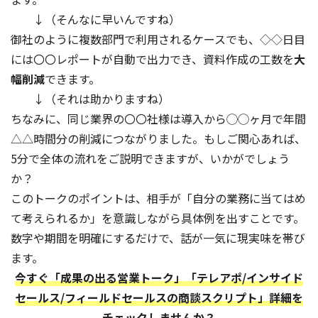
↓（そんなに早いんですね）
御社のように複数部門で利用されるケースでも、◇◇日目
には〇〇レポートが自動で出力でき、資料作成の工数を
大
幅削減
できます。
↓（それは助かりますね）
ちなみに、同じ業界の〇〇社様は導入から◯◯ヶ月で年間
△△時間分の削減につながりました。もしご関心あれば、
5分で全体の流れをご説明できますが、いかがでしょう
か？
このトークのポイントは、相手が「自分の業務に当てはめ
て考えられるか」を意識しながら具体例を出すことです。
数字や期間を明確にするだけで、話が一気に現実味を帯び
ます。
今すぐ「成果の出る営業トーク」「テレアポ/インサイド
セールス/フィールドセールスの商談スクリプト」詳細を
チェックしませんか？