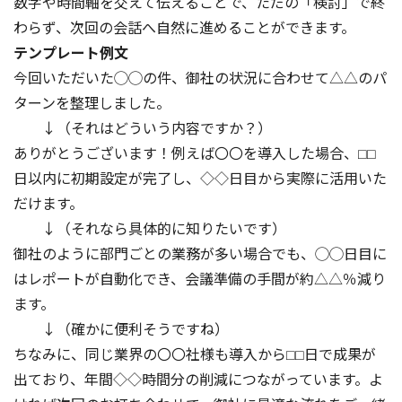
数字や時間軸を交えて伝えることで、ただの「検討」で終
わらず、次回の会話へ自然に進めることができます。
テンプレート例文
今回いただいた◯◯の件、御社の状況に合わせて△△のパ
ターンを整理しました。
↓（それはどういう内容ですか？）
ありがとうございます！例えば〇〇を導入した場合、⬜︎⬜︎
日以内に初期設定が完了し、◇◇日目から実際に活用いた
だけます。
↓（それなら具体的に知りたいです）
御社のように部門ごとの業務が多い場合でも、◯◯日目に
はレポートが自動化でき、会議準備の手間が約△△％減り
ます。
↓（確かに便利そうですね）
ちなみに、同じ業界の〇〇社様も導入から⬜︎⬜︎日で成果が
出ており、年間◇◇時間分の削減につながっています。よ