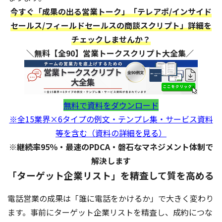
今すぐ「成果の出る営業トーク」「テレアポ/インサイド
セールス/フィールドセールスの商談スクリプト」詳細を
チェックしませんか？
＼無料【全90】営業トークスクリプト大全集／
無料で資料をダウンロード
※全15業界×6タイプの例文・テンプレ集・サービス資料
等を含む（資料の詳細を見る）
※継続率95％・最速のPDCA・磐石なマネジメント体制で
解決します
「ターゲット企業リスト」を精査して質を高める
電話営業の成果は「誰に電話をかけるか」で大きく変わり
ます。事前にターゲット企業リストを精査し、成約につな