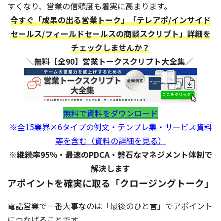
すくなり、営業の信頼度も着実に高まります。
今すぐ「成果の出る営業トーク」「テレアポ/インサイド
セールス/フィールドセールスの商談スクリプト」詳細を
チェックしませんか？
＼無料【全90】営業トークスクリプト大全集／
無料で資料をダウンロード
※全15業界×6タイプの例文・テンプレ集・サービス資料
等を含む（資料の詳細を見る）
※継続率95％・最速のPDCA・磐石なマネジメント体制で
解決します
アポイントを確実に取る「クロージングトーク」
電話営業で一番大事なのは「最後のひと言」でアポイント
につなげることです。