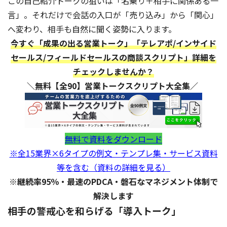
この自己紹介トークの狙いは「名乗り＋相手に関係ある一
言」。それだけで会話の入口が「売り込み」から「関心」
へ変わり、相手も自然に聞く姿勢に入ります。
今すぐ「成果の出る営業トーク」「テレアポ/インサイド
セールス/フィールドセールスの商談スクリプト」詳細を
チェックしませんか？
＼無料【全90】営業トークスクリプト大全集／
無料で資料をダウンロード
※全15業界×6タイプの例文・テンプレ集・サービス資料
等を含む（資料の詳細を見る）
※継続率95％・最速のPDCA・磐石なマネジメント体制で
解決します
相手の警戒心を和らげる「導入トーク」