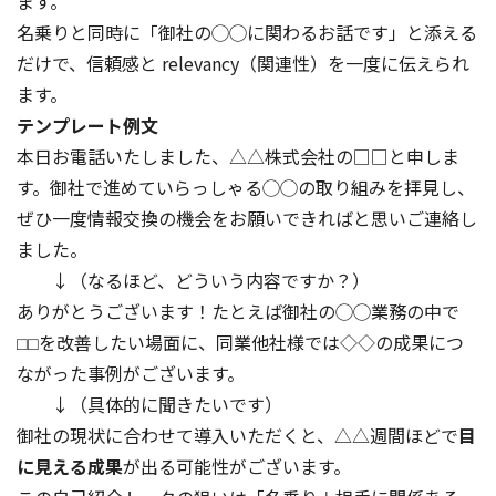
ます。
名乗りと同時に「御社の◯◯に関わるお話です」と添える
だけで、信頼感と relevancy（関連性）を一度に伝えられ
ます。
テンプレート例文
本日お電話いたしました、△△株式会社の□□と申しま
す。御社で進めていらっしゃる◯◯の取り組みを拝見し、
ぜひ一度情報交換の機会をお願いできればと思いご連絡し
ました。
↓（なるほど、どういう内容ですか？）
ありがとうございます！たとえば御社の◯◯業務の中で
⬜︎⬜︎を改善したい場面に、同業他社様では◇◇の成果につ
ながった事例がございます。
↓（具体的に聞きたいです）
御社の現状に合わせて導入いただくと、△△週間ほどで
目
に見える成果
が出る可能性がございます。