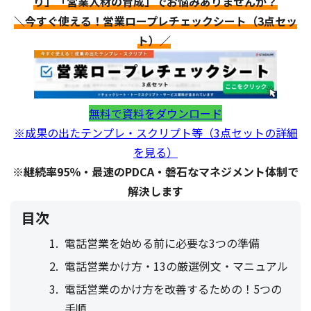
り」「営業人材の育成」でお悩みありませんか？
＼今すぐ使える！営業ロープレチェックシート（3点セッ
ト）／
無料で資料をダウンロード
※成果の出たテンプレ・スクリプト等（3点セットの詳細
を見る）
※継続率95％・最速のPDCA・磐石なマネジメント体制で
解決します
目次
電話営業を始める前に必要な3つの準備
電話営業かけ方・13の厳選例文・マニュアル
電話営業のかけ方を改善するための！5つの
手順