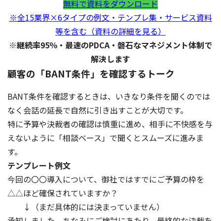
無料で資料をダウンロード
※全15業界×6タイプの例文・テンプレ集・サービス資料
等を含む（資料の詳細を見る）
※継続率95％・最速のPDCA・磐石なマネジメント体制で
解決します
顧客の「BANT条件」を確認するトーク
BANT条件を確認するときは、いきなり条件を聞くのでは
なく会話の延長で自然に引き出すことが大切です。
特に予算や決裁者の確認は慎重に進め、相手に不快感を与
えないように「相談ベース」で聞くとスムーズに進みま
す。
テンプレート例文
今回の〇〇導入について、御社ではすでにご予算の枠を
△△ほど確保されていますか？
↓（まだ具体的には決まっていません）
承知しました。ちなみにご検討にあたり、最終的な決裁を