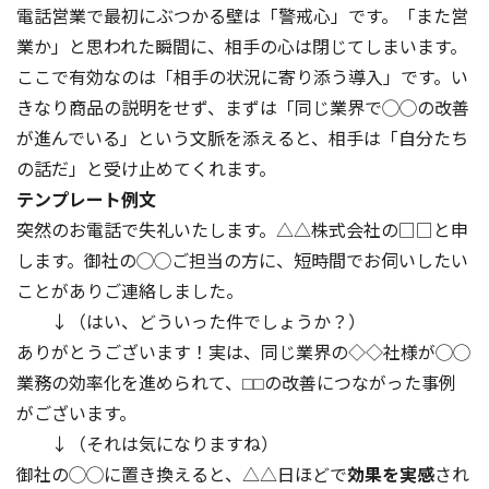
電話営業で最初にぶつかる壁は「警戒心」です。「また営
業か」と思われた瞬間に、相手の心は閉じてしまいます。
ここで有効なのは「相手の状況に寄り添う導入」です。い
きなり商品の説明をせず、まずは「同じ業界で◯◯の改善
が進んでいる」という文脈を添えると、相手は「自分たち
の話だ」と受け止めてくれます。
テンプレート例文
突然のお電話で失礼いたします。△△株式会社の□□と申
します。御社の◯◯ご担当の方に、短時間でお伺いしたい
ことがありご連絡しました。
↓（はい、どういった件でしょうか？）
ありがとうございます！実は、同じ業界の◇◇社様が◯◯
業務の効率化を進められて、⬜︎⬜︎の改善につながった事例
がございます。
↓（それは気になりますね）
御社の◯◯に置き換えると、△△日ほどで
効果を実感
され