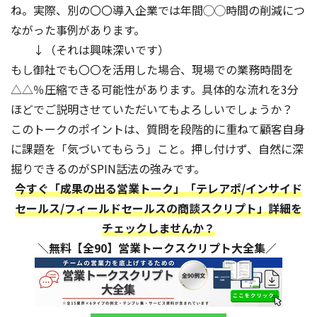
ね。実際、別の〇〇導入企業では年間◯◯時間の削減につ
ながった事例があります。
↓（それは興味深いです）
もし御社でも〇〇を活用した場合、現場での業務時間を
△△％圧縮できる可能性があります。具体的な流れを3分
ほどでご説明させていただいてもよろしいでしょうか？
このトークのポイントは、質問を段階的に重ねて顧客自身
に課題を「気づいてもらう」こと。押し付けず、自然に深
掘りできるのがSPIN話法の強みです。
今すぐ「成果の出る営業トーク」「テレアポ/インサイド
セールス/フィールドセールスの商談スクリプト」詳細を
チェックしませんか？
＼無料【全90】営業トークスクリプト大全集／