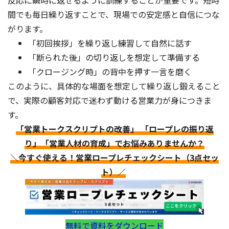
反応に瞬時に返せるように訓練することが重要です。短時
間でも毎日繰り返すことで、現場での安定感と自信につな
がります。
「初回挨拶」を繰り返し練習して自然に話す
「断られた後」の切り返しを想定して準備する
「クロージング時」の背中を押す一言を磨く
このように、具体的な場面を想定して繰り返し鍛えること
で、実際の顧客対応で迷わず動ける営業力が身につきま
す。
「営業トークスクリプトの改善」 「ロープレの振り返
り」「営業人材の育成」でお悩みありませんか？
＼今すぐ使える！営業ロープレチェックシート（3点セッ
ト）／
無料で資料をダウンロード