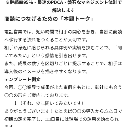
※継続率95％・最速のPDCA・磐石なマネジメント体制で
解決します
商談につなげるための「本題トーク」
電話営業では、短い時間で相手の関心を惹き、自然に商談
へ移行する流れをつくることが大切です。
相手が身近に感じられる具体例や実績を挟むことで、「聞
いてみたい」という感情を引き出せます。
また、成果の数字を区切りごとに提示することで、相手は
導入後のイメージを描きやすくなります。
テンプレート例文
今回、◯◯業界で成果が出た事例をもとに、御社にも合う
〇〇の形をご案内しております。
↓（それ、少し聞いてみたいです）
ありがとうございます！たとえば〇〇の導入から△△日で
初期設定を完了し、⬜︎⬜︎日目には現場での運用を始められ
ます。