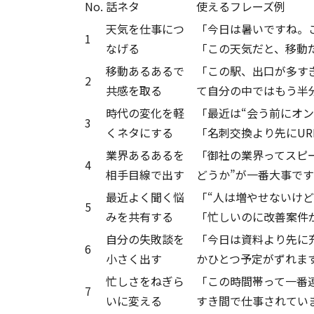
No.
話ネタ
使えるフレーズ例
天気を仕事につ
「今日は暑いですね。こ
1
なげる
「この天気だと、移動
移動あるあるで
「この駅、出口が多すぎ
2
共感を取る
て自分の中ではもう半
時代の変化を軽
「最近は“会う前にオン
3
くネタにする
「名刺交換より先にUR
業界あるあるを
「御社の業界ってスピー
4
相手目線で出す
どうか”が一番大事で
最近よく聞く悩
「“人は増やせないけど
5
みを共有する
「忙しいのに改善案件
自分の失敗談を
「今日は資料より先に充
6
小さく出す
かひとつ予定がずれま
忙しさをねぎら
「この時間帯って一番連
7
いに変える
すき間で仕事されてい