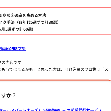
で商談突破率を高める方法
イク手法（各年代5選ずつ計30選）
各月5選ずつ計60選）
別季節別例文集
見の内容です。
にも当てはまるかも」と思った方は、ぜひ営業のプロ集団「ス
ますか？
セールスパートナーズ」※
継続率95％の営業代行サービス