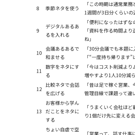
「この時期は通常業務と
8
季節ネタを使う
1週間が3日分くらい
「便利になったはずなの
デジタルあるあ
9
「資料を作る時間より
るを入れる
ね」
会議あるあるで
「30分会議でも本題に
10
和ませる
「“一度持ち帰ります”
数字をネタにす
「今はコスト削減よりム
11
る
増やすより1人10分減
比較ネタで会話
「昔は足で稼ぐ営業、今
12
を広げる
管理目線で課題って違
お客様から学ん
「うまくいく会社ほど最
13
だことをネタに
り1個だけ先に変える
する
ちょい自虐で空
「営業って、話す仕事に