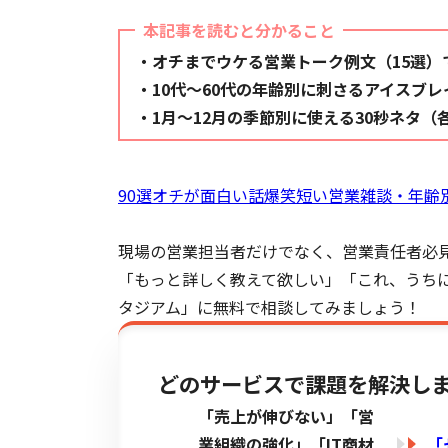
本記事を読むと分かること
・オチまでウケる営業トーク例文（15選）
・10代〜60代の年齢別に刺さるアイスブレ
・1月〜12月の季節別に使える30秒ネタ（
90選オチが面白い話爆笑短い営業雑談・年齢
現場の営業担当者だけでなく、営業責任者必
「もっと詳しく教えて欲しい」「これ、うち
タジアム」に無料で相談してみましょう！
どのサービスで課題を解決し
「売上が伸びない」「営
業組織の強化」「IT商材
「