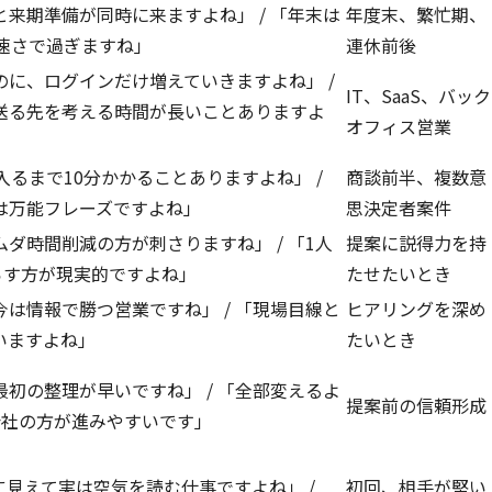
来期準備が同時に来ますよね」 / 「年末は
年度末、繁忙期、
の速さで過ぎますね」
連休前後
に、ログインだけ増えていきますよね」 /
IT、SaaS、バック
送る先を考える時間が長いことありますよ
オフィス営業
入るまで10分かかることありますよね」 /
商談前半、複数意
は万能フレーズですよね」
思決定者案件
ダ時間削減の方が刺さりますね」 / 「1人
提案に説得力を持
らす方が現実的ですよね」
たせたいとき
は情報で勝つ営業ですね」 / 「現場目線と
ヒアリングを深め
いますよね」
たいとき
初の整理が早いですね」 / 「全部変えるよ
提案前の信頼形成
会社の方が進みやすいです」
見えて実は空気を読む仕事ですよね」 /
初回、相手が堅い