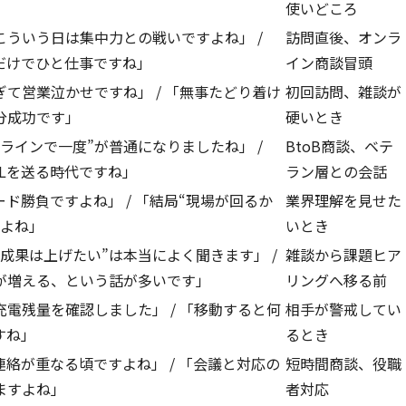
使いどころ
ういう日は集中力との戦いですよね」 /
訪問直後、オンラ
だけでひと仕事ですね」
イン商談冒頭
て営業泣かせですね」 / 「無事たどり着け
初回訪問、雑談が
分成功です」
硬いとき
ラインで一度”が普通になりましたね」 /
BtoB商談、ベテ
Lを送る時代ですね」
ラン層との会話
ド勝負ですよね」 / 「結局“現場が回るか
業界理解を見せた
すよね」
いとき
成果は上げたい”は本当によく聞きます」 /
雑談から課題ヒア
が増える、という話が多いです」
リングへ移る前
電残量を確認しました」 / 「移動すると何
相手が警戒してい
すね」
るとき
絡が重なる頃ですよね」 / 「会議と対応の
短時間商談、役職
ますよね」
者対応