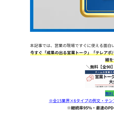
本記事では、営業の現場ですぐに使える面白い
今すぐ「成果の出る営業トーク」「テレアポ/
細を
＼無料【全90
無料
※全15業界×6タイプの例文・テ
※継続率95％・最速のP