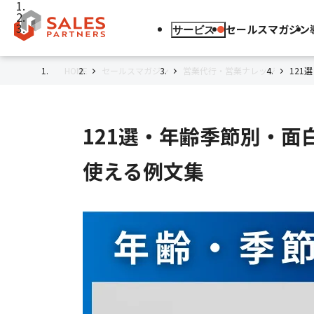
セールスマガジン
サービス
HOME
セールスマガジン
営業代行・営業ナレッジ
121
121選・年齢季節別・面
使える例文集