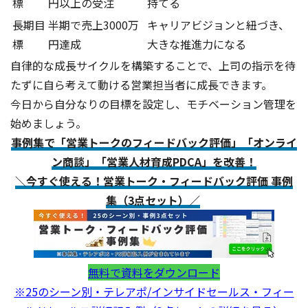
標
円以上の受注
持てる
長期目
半期で売上3000万
キャリアビジョンと紐づき、
標
円達成
大きな推進力になる
自律的な成長サイクルを構築することで、上司の指示を待
たずに自ら考えて動ける営業担当者に成長できます。
今日から自分なりの目標を設定し、モチベーション管理を
始めましょう。
事例集で「営業トークのフィードバック評価」「オンライ
ン商談」「営業人材育成PDCA」を改善！
＼今すぐ使える！営業トーク・フィードバック評価 事例
集（3点セット）／
無料で資料をダウンロード
※25のシーン別・テレアポ/インサイドセールス・フィー