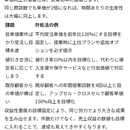
同じ商談数でも単価が2倍になれば、時間あたりの生産性
は大幅に向上します。
課題
対処法の例
低単価案件ば
平均受注単価を前年比120%にする目標を
かり受注し目
設定し、提案時に上位プランや追加オプ
標未達
ションを必ず提示
値引き交渉に
値引き率10%以内を目標化し、代わりに導
安易に応じて
入支援や保守サービスなど付加価値で対応
しまう
する
既存顧客から
既存顧客への年間提案回数を4回以上と設
の単価が横ば
定し、アップセル・クロスセルで顧客単価
い
150%向上を目標化
収益性重視の目標設定により、同じ労力でより大きな成果
を生み出せます。件数だけでなく、売上収益の数値も目標
に入れることで、達成も見えてきやすくなります。