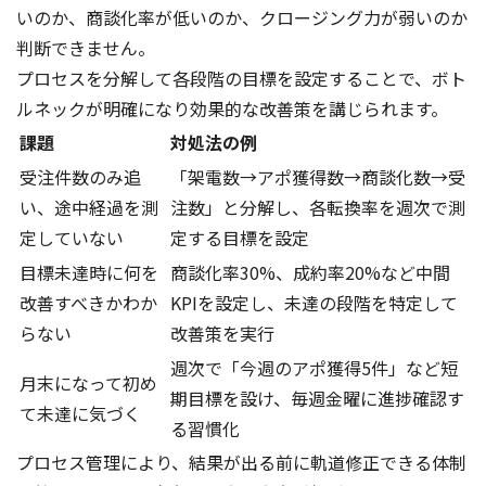
いのか、商談化率が低いのか、クロージング力が弱いのか
判断できません。
プロセスを分解して各段階の目標を設定することで、ボト
ルネックが明確になり効果的な改善策を講じられます。
課題
対処法の例
受注件数のみ追
「架電数→アポ獲得数→商談化数→受
い、途中経過を測
注数」と分解し、各転換率を週次で測
定していない
定する目標を設定
目標未達時に何を
商談化率30%、成約率20%など中間
改善すべきかわか
KPIを設定し、未達の段階を特定して
らない
改善策を実行
週次で「今週のアポ獲得5件」など短
月末になって初め
期目標を設け、毎週金曜に進捗確認す
て未達に気づく
る習慣化
プロセス管理により、結果が出る前に軌道修正できる体制