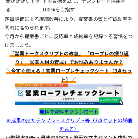
間がかかりすぎ
する目標を立て、テンプレート活用率
る
100%を目指す
定量評価による継続改善により、提案書の質と作成効率を
同時に高められます。
今月から提案書ごとに反応率と成約率を記録する習慣をつ
けましょう。
「営業トークスクリプトの改善」 「ロープレの振り返
り」「営業人材の育成」でお悩みありませんか？
＼今すぐ使える！営業ロープレチェックシート（3点セッ
ト）／
無料で資料をダウンロード
※成果の出たテンプレ・スクリプト等（3点セットの詳細
を見る）
※継続率95％・最速のPDCA・磐石なマネジメント体制で