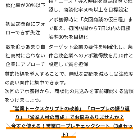
権・ニーズ・導入時期を電話段階で確
談化率が20%以下
認し、商談化率50%以上を目標設定
アポ獲得時に「次回商談の仮日程」ま
初回訪問後にフォ
で抑え、初回訪問から7日以内の再接
ローできず失注
触率80%を目標化
数を追うあまり自
ターゲット企業の要件を明確化し、条
社商材に合わない
件合致企業へのアポ獲得数を月10件と
企業にアプローチ
設定して質を担保
質的指標を導入することで、無駄な訪問を減らし受注確度
の高い案件に集中できます。
次回のアポ獲得から、商談化の見込みを事前確認する習慣
をつけましょう。
「営業トークスクリプトの改善」 「ロープレの振り返
り」「営業人材の育成」でお悩みありませんか？
＼今すぐ使える！営業ロープレチェックシート（3点セッ
ト）／