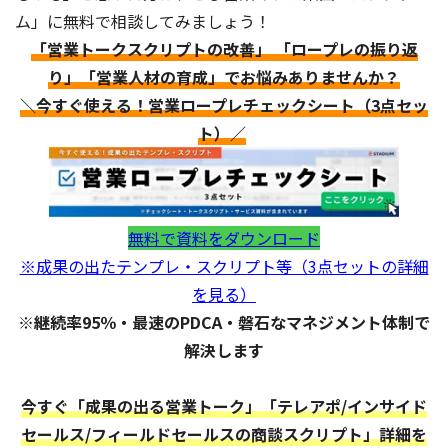
ム」に無料で相談してみましょう！
「営業トークスクリプトの改善」 「ロープレの振り返
り」「営業人材の育成」でお悩みありませんか？
＼今すぐ使える！営業ロープレチェックシート（3点セッ
ト）／
無料で資料をダウンロード
※成果の出たテンプレ・スクリプト等（3点セットの詳細
を見る）
※継続率95％・最速のPDCA・磐石なマネジメント体制で
解決します
今すぐ「成果の出る営業トーク」「テレアポ/インサイド
セールス/フィールドセールスの商談スクリプト」詳細を