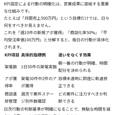
KPI設定による行動の明確化は、営業成果に直結する重要
な仕組みです。
たとえば「月間売上500万円」という目標だけでは、日々
何をすべきか見えません。
これを「週10件の新規アポ獲得」「商談化率50%」「平
均受注単価100万円」と分解すると、毎日の行動が具体化
されます。
KPI項目
具体的指標例
迷いをなくす効果
朝一番の行動が明確、時間
架電数
1日50件の架電実施
配分を決められる
アポ獲
架電50件中2件のア
目標未達時に即座に軌道修
得率
ポ獲得
正できる
商談進
週次で案件ステー
どの案件に注力すべきか判
捗管理
ジ別件数確認
断できる
日次行動の判断基準が明確になることで、無駄な時間を減