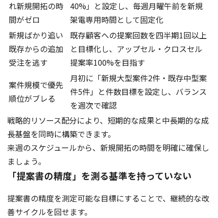
れ新規開拓の時
40%」と設定し、毎週月曜午前を新規
間がゼロ
架電専用時間として固定化
新規ばかり追い
既存顧客への提案回数を四半期1回以上
既存からの追加
と目標化し、アップセル・クロスセル
受注を逃す
提案率100%を目指す
月初に「新規大型案件2件・既存中型案
案件規模で優先
件5件」と件数目標を設定し、バランス
順位がブレる
を週次で確認
戦略的リソース配分により、短期的な成果と中長期的な成
長基盤を同時に構築できます。
来週のスケジュールから、新規開拓の時間を明確に確保し
ましょう。
「提案書の精度」を測る基準を持っていない
提案書の精度を測定可能な目標にすることで、継続的な改
善サイクルを回せます。