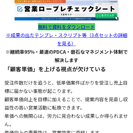
無料で資料をダウンロード
※成果の出たテンプレ・スクリプト等（3点セットの詳細
を見る）
※継続率95％・最速のPDCA・磐石なマネジメント体制で
解決します
「顧客単価」を上げる視点が欠けている
受注件数だけを追うと、低単価案件ばかりを受注し売上目
標に届かない事態が起こります。
顧客単価向上を目標に加えることで、提案内容を見直し収
益性の高い営業活動に転換できます。
単価への無関心は、労力に見合わない成果しか得られませ
ん。
単価向上の重要性は、営業効率に直結します。