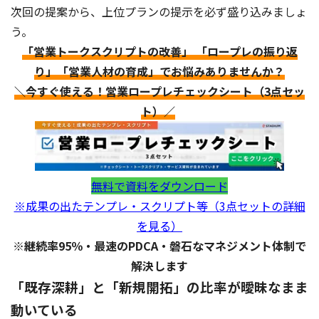
次回の提案から、上位プランの提示を必ず盛り込みましょ
う。
「営業トークスクリプトの改善」 「ロープレの振り返
り」「営業人材の育成」でお悩みありませんか？
＼今すぐ使える！営業ロープレチェックシート（3点セッ
ト）／
無料で資料をダウンロード
※成果の出たテンプレ・スクリプト等（3点セットの詳細
を見る）
※継続率95％・最速のPDCA・磐石なマネジメント体制で
解決します
「既存深耕」と「新規開拓」の比率が曖昧なまま
動いている