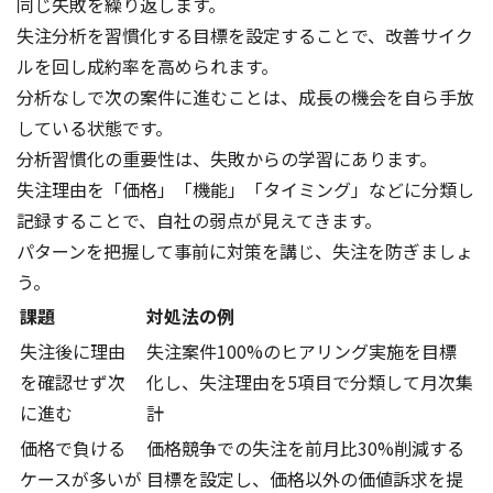
同じ失敗を繰り返します。
失注分析を習慣化する目標を設定することで、改善サイク
ルを回し成約率を高められます。
分析なしで次の案件に進むことは、成長の機会を自ら手放
している状態です。
分析習慣化の重要性は、失敗からの学習にあります。
失注理由を「価格」「機能」「タイミング」などに分類し
記録することで、自社の弱点が見えてきます。
パターンを把握して事前に対策を講じ、失注を防ぎましょ
う。
課題
対処法の例
失注後に理由
失注案件100%のヒアリング実施を目標
を確認せず次
化し、失注理由を5項目で分類して月次集
に進む
計
価格で負ける
価格競争での失注を前月比30%削減する
ケースが多いが
目標を設定し、価格以外の価値訴求を提