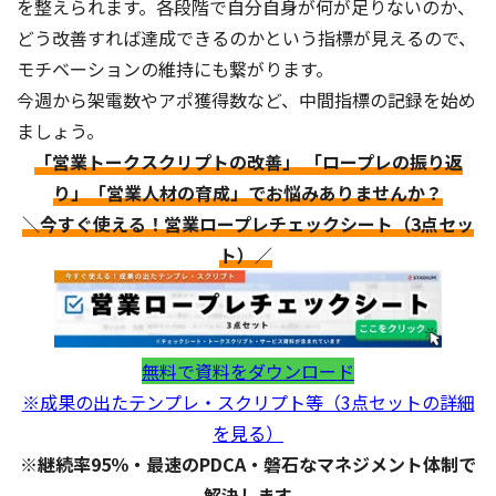
を整えられます。各段階で自分自身が何が足りないのか、
どう改善すれば達成できるのかという指標が見えるので、
モチベーションの維持にも繋がります。
今週から架電数やアポ獲得数など、中間指標の記録を始め
ましょう。
「営業トークスクリプトの改善」 「ロープレの振り返
り」「営業人材の育成」でお悩みありませんか？
＼今すぐ使える！営業ロープレチェックシート（3点セッ
ト）／
無料で資料をダウンロード
※成果の出たテンプレ・スクリプト等（3点セットの詳細
を見る）
※継続率95％・最速のPDCA・磐石なマネジメント体制で
解決します