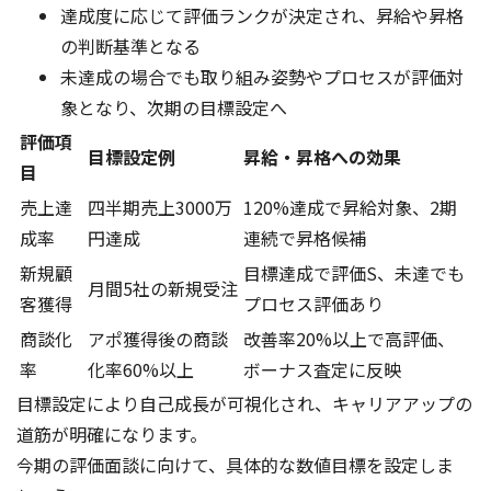
達成度に応じて評価ランクが決定され、昇給や昇格
の判断基準となる
未達成の場合でも取り組み姿勢やプロセスが評価対
象となり、次期の目標設定へ
評価項
目標設定例
昇給・昇格への効果
目
売上達
四半期売上3000万
120%達成で昇給対象、2期
成率
円達成
連続で昇格候補
新規顧
目標達成で評価S、未達でも
月間5社の新規受注
客獲得
プロセス評価あり
商談化
アポ獲得後の商談
改善率20%以上で高評価、
率
化率60%以上
ボーナス査定に反映
目標設定により自己成長が可視化され、キャリアアップの
道筋が明確になります。
今期の評価面談に向けて、具体的な数値目標を設定しま