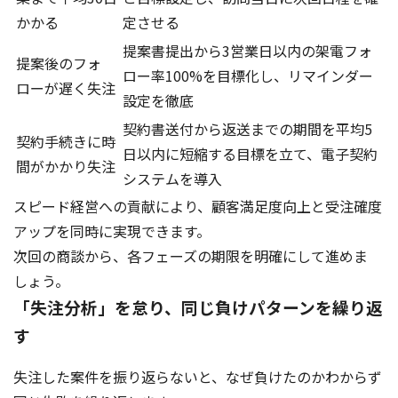
かかる
定させる
提案書提出から3営業日以内の架電フォ
提案後のフォ
ロー率100%を目標化し、リマインダー
ローが遅く失注
設定を徹底
契約書送付から返送までの期間を平均5
契約手続きに時
日以内に短縮する目標を立て、電子契約
間がかかり失注
システムを導入
スピード経営への貢献により、顧客満足度向上と受注確度
アップを同時に実現できます。
次回の商談から、各フェーズの期限を明確にして進めま
しょう。
「失注分析」を怠り、同じ負けパターンを繰り返
す
失注した案件を振り返らないと、なぜ負けたのかわからず