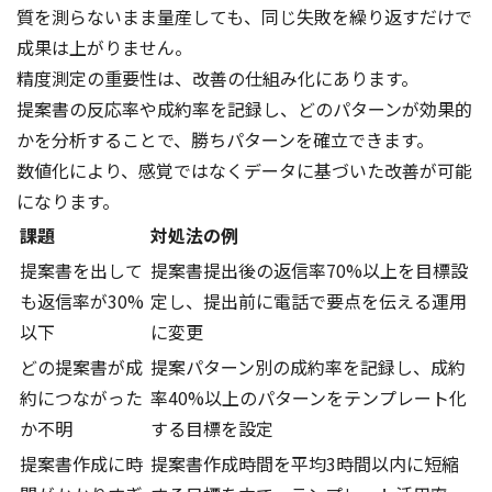
質を測らないまま量産しても、同じ失敗を繰り返すだけで
成果は上がりません。
精度測定の重要性は、改善の仕組み化にあります。
提案書の反応率や成約率を記録し、どのパターンが効果的
かを分析することで、勝ちパターンを確立できます。
数値化により、感覚ではなくデータに基づいた改善が可能
になります。
課題
対処法の例
提案書を出して
提案書提出後の返信率70%以上を目標設
も返信率が30%
定し、提出前に電話で要点を伝える運用
以下
に変更
どの提案書が成
提案パターン別の成約率を記録し、成約
約につながった
率40%以上のパターンをテンプレート化
か不明
する目標を設定
提案書作成に時
提案書作成時間を平均3時間以内に短縮