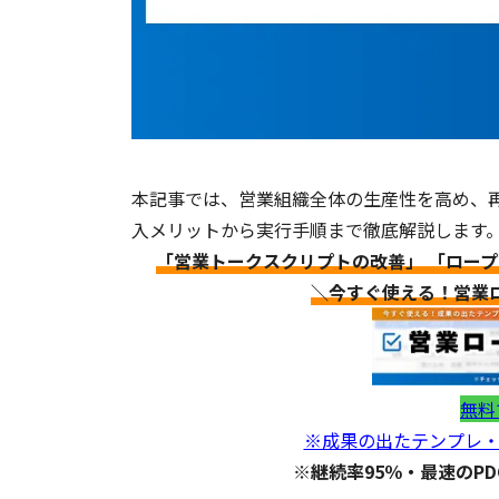
本記事では、営業組織全体の生産性を高め、
入メリットから実行手順まで徹底解説します
「営業トークスクリプトの改善」 「ロー
＼今すぐ使える！営業
無料
※成果の出たテンプレ・
※継続率95％・最速のP