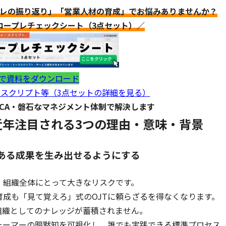
プレの振り返り」「営業人材の育成」でお悩みありませんか？
ロープレチェックシート（3点セット）／
で資料をダウンロード
スクリプト等（3点セットの詳細を見る）
DCA・磐石なマネジメント体制で解決します
近年注目される3つの理由・意味・背景
ある成果を生み出せるようにする
、組織全体にとって大きなリスクです。
成も「見て覚えろ」式のOJTに頼らざるを得なくなります。
組織としてのナレッジが蓄積されません。
ォーマーの暗黙知を可視化し、誰でも実践できる標準プロセス