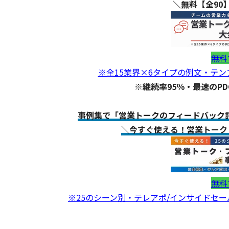
＼無料【全90
無料
※全15業界×6タイプの例文・テ
※継続率95％・最速のP
事例集で「営業トークのフィードバック評
＼今すぐ使える！営業トーク
無料
※25のシーン別・テレアポ/インサイドセ