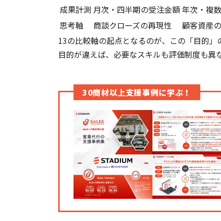
成果計測
月次・四半期の受注金額
年次・複
思考軸
商談クローズの再現性
顧客資産
13の比較軸の起点となるのが、この「目的」
目的が違えば、必要なスキルも評価制度も異
30商材以上支援事例に学ぶ！