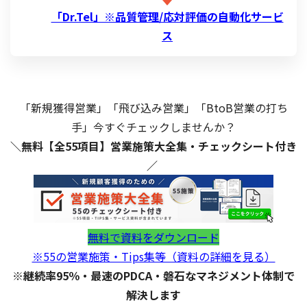
「Dr.Tel」※品質管理/応対評価の自動化サービ
ス
「新規獲得営業」「飛び込み営業」「BtoB営業の打ち
手」今すぐチェックしませんか？
＼無料【全55項目】営業施策大全集・チェックシート付き
／
無料で資料をダウンロード
※55の営業施策・Tips集等（資料の詳細を見る）
※継続率95％・最速のPDCA・磐石なマネジメント体制で
解決します