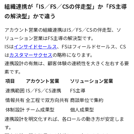
組織連携が「IS／FS／CSの伴走型」か「FS主導
の解決型」かで違う
アカウント営業の組織連携はIS／FS／CSの伴走型、ソ
リューション営業はFS主導の解決型です。
ISは
インサイドセールス
、FSはフィールドセールス、CS
は
カスタマーサクセス
の略称になります。
連携設計の有無は、顧客体験の連続性を大きく左右する要
素です。
項目
アカウント営業
ソリューション営業
連携範囲
IS／FS／CS連携
FS主導
情報共有
全工程で双方向共有
商談単位で集約
体制設計
チーム成果型
個人成果型
連携設計を明文化すれば、各ロールの動き方が安定しま
す。