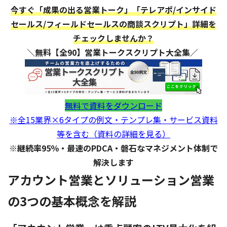
今すぐ「成果の出る営業トーク」「テレアポ/インサイド
セールス/フィールドセールスの商談スクリプト」詳細を
チェックしませんか？
＼無料【全90】営業トークスクリプト大全集／
無料で資料をダウンロード
※全15業界×6タイプの例文・テンプレ集・サービス資料
等を含む（資料の詳細を見る）
※継続率95％・最速のPDCA・磐石なマネジメント体制で
解決します
アカウント営業とソリューション営業
の3つの基本概念を解説