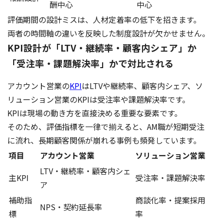
酬中心
中心
評価期間の設計ミスは、人材定着率の低下を招きます。
両者の時間軸の違いを反映した制度設計が欠かせません。
KPI設計が「LTV・継続率・顧客内シェア」か
「受注率・課題解決率」かで対比される
アカウント営業の
KPI
はLTVや継続率、顧客内シェア、ソ
リューション営業のKPIは受注率や課題解決率です。
KPIは現場の動き方を直接決める重要な要素です。
そのため、評価指標を一律で揃えると、AM職が短期受注
に流れ、長期顧客関係が崩れる事例も頻発しています。
項目
アカウント営業
ソリューション営業
LTV・継続率・顧客内シェ
主KPI
受注率・課題解決率
ア
補助指
商談化率・提案採用
NPS・契約延長率
標
率