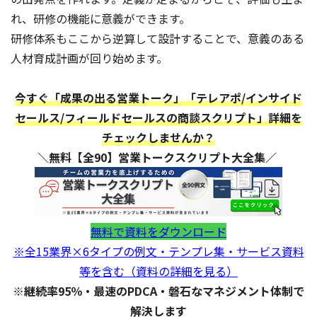
れ、研修の機能に意義ができます。
研修体系もここから逆算して設計することで、意義のある
人材育成計画が回り始めます。
今すぐ「成果の出る営業トーク」「テレアポ/インサイド
セールス/フィールドセールスの商談スクリプト」詳細を
チェックしませんか？
＼無料【全90】営業トークスクリプト大全集／
無料で資料をダウンロード
※全15業界×6タイプの例文・テンプレ集・サービス資料
等を含む（資料の詳細を見る）
※継続率95％・最速のPDCA・磐石なマネジメント体制で
解決します