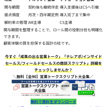
関与期間
契約後も継続伴走
導入支援後はCSへ引継
接点頻度
月次・四半期定例
導入完了まで集中
解約率の管理
AM主導
CS主導
関与期間を整理することで、ロール間の役割分担も明確化
できます。
顧客体験の質を担保する設計の柱です。
今すぐ「成果の出る営業トーク」「テレアポ/インサイド
セールス/フィールドセールスの商談スクリプト」詳細を
チェックしませんか？
＼無料【全90】営業トークスクリプト大全集／
無料で資料をダウンロード