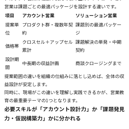
営業は課題ごとの最適パッケージを設計する違いです。
項目
アカウント営業
ソリューション営業
提案単
プロダクト群・複数年契
課題別の最適パッケー
位
約
ジ
クロスセル＋アップセル
課題解決の単発・中期
価格帯
累計
契約
設計期
中長期の収益計画
商談クロージングまで
間
提案範囲の違いを組織の仕組みに落とし込めば、全体の収
益設計が安定します。
同時に、現場がこの違いを理解し実践できるかが、営業教
育の最重要テーマの1つとなります。
必要スキルが「アカウント設計力」か「課題発見
力・仮説構築力」かに分かれる