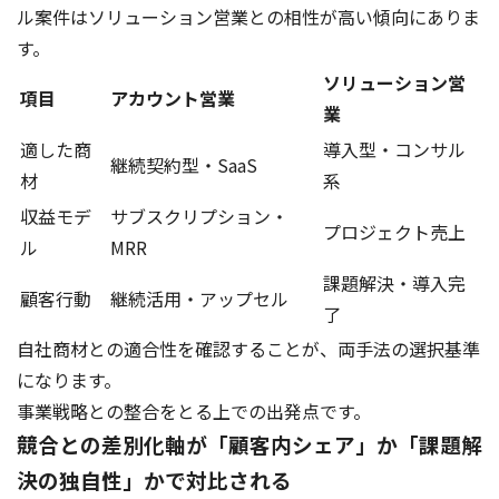
ル案件はソリューション営業との相性が高い傾向にありま
す。
ソリューション営
項目
アカウント営業
業
適した商
導入型・コンサル
継続契約型・SaaS
材
系
収益モデ
サブスクリプション・
プロジェクト売上
ル
MRR
課題解決・導入完
顧客行動
継続活用・アップセル
了
自社商材との適合性を確認することが、両手法の選択基準
になります。
事業戦略との整合をとる上での出発点です。
競合との差別化軸が「顧客内シェア」か「課題解
決の独自性」かで対比される