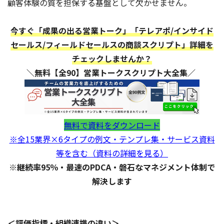
顧客体験の質を担保する基盤として欠かせません。
今すぐ「成果の出る営業トーク」「テレアポ/インサイド
セールス/フィールドセールスの商談スクリプト」詳細を
チェックしませんか？
＼無料【全90】営業トークスクリプト大全集／
無料で資料をダウンロード
※全15業界×6タイプの例文・テンプレ集・サービス資料
等を含む（資料の詳細を見る）
※継続率95％・最速のPDCA・磐石なマネジメント体制で
解決します
＜評価指標・組織連携の違い＞