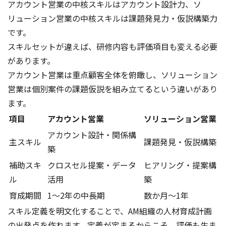
アカウント営業の中核スキルはアカウント設計力、ソ
リューション営業の中核スキルは課題発見力・仮説構築力
です。
スキルセットが違えば、研修内容も評価項目も変える必要
があります。
アカウント営業は重点顧客全体を俯瞰し、ソリューション
営業は個別案件の課題仮説を組み立てるという違いがあり
ます。
項目
アカウント営業
ソリューション営業
アカウント設計・関係構
主スキル
課題発見・仮説構築
築
補助スキ
クロスセル提案・データ
ヒアリング・提案構
ル
活用
築
育成期間
1〜2年の中長期
数か月〜1年
スキル定義を明文化することで、AM組織の人材育成計画
の出発点を作れます。定義が定まるからこそ、評価も生ま