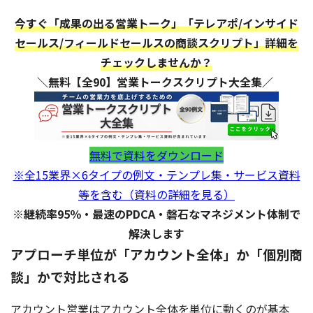
今すぐ「成果の出る営業トーク」「テレアポ/インサイド
セールス/フィールドセールスの商談スクリプト」詳細を
チェックしませんか？
＼無料【全90】営業トークスクリプト大全集／
無料で資料をダウンロード
※全15業界×6タイプの例文・テンプレ集・サービス資料
等を含む（資料の詳細を見る）
※継続率95％・最速のPDCA・磐石なマネジメント体制で
解決します
アプローチ単位が「アカウント全体」か「個別商
談」かで対比される
アカウント営業はアカウント全体を単位に動くのが基本