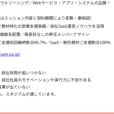
ウトソーシング／Webサービス・アプリ・システムの企画・
額はミッション内容と契約期間により変動・要相談）
IT商材特化の営業支援実績／自社SaaS運営ノウハウを活用
を複数名配置／再委託なしの専任メンバーアサイン
／ご支援初回継続割合90.7%／SaaS・無形商材ご支援割合100%
dium.co.jp/
、自社採用が追いつかない
、自社社員のモチベーションや実行力に不安がある
成果が出ていない
ら、スタジアムが適しています。