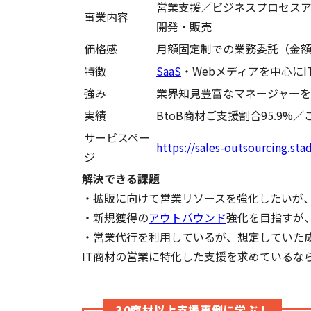
営業支援／ビジネスプロセスア
事業内容
開発・販売
価格感
月額固定制での業務委託（金
特徴
SaaS
・Webメディアを中心に
強み
業界知見豊富なマネージャー
実績
BtoB商材ご支援割合95.9%
サービスペー
https://sales-outsourcing.sta
ジ
解決できる課題
・拡販に向けて営業リソースを強化したいが
・新規獲得の
アウトバウンド
強化を目指すが
・営業代行を利用しているが、想定していた
IT商材の営業に特化した支援を求めているな
30商材以上支援事例に学ぶ！