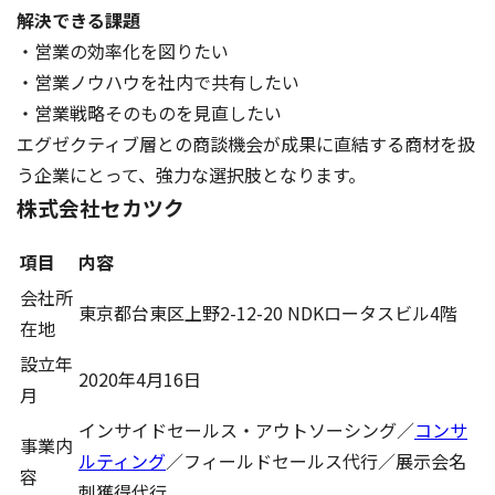
解決できる課題
・営業の効率化を図りたい
・営業ノウハウを社内で共有したい
・営業戦略そのものを見直したい
エグゼクティブ層との商談機会が成果に直結する商材を扱
う企業にとって、強力な選択肢となります。
株式会社セカツク
項目
内容
会社所
東京都台東区上野2-12-20 NDKロータスビル4階
在地
設立年
2020年4月16日
月
インサイドセールス・アウトソーシング／
コンサ
事業内
ルティング
／フィールドセールス代行／展示会名
容
刺獲得代行