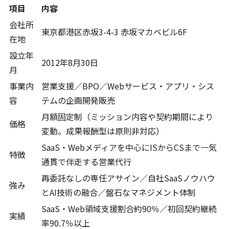
項目
内容
会社所
東京都港区赤坂3-4-3 赤坂マカベビル6F
在地
設立年
2012年8月30日
月
事業内
営業支援／BPO／Webサービス・アプリ・シス
容
テムの企画開発販売
月額固定制（ミッション内容や契約期間により
価格
変動。成果報酬型は原則非対応）
SaaS・Webメディアを中心にISからCSまで一気
特徴
通貫で伴走する営業代行
再委託なしの専任アサイン／自社SaaSノウハウ
強み
とAI技術の融合／盤石なマネジメント体制
SaaS・Web領域支援割合約90％／初回契約継続
実績
率90.7％以上