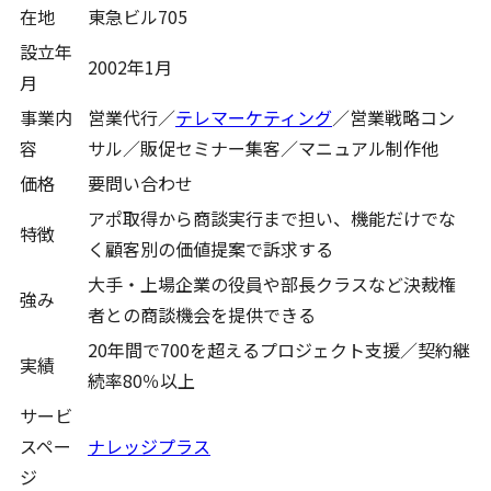
在地
東急ビル705
設立年
2002年1月
月
事業内
営業代行／
テレマーケティング
／営業戦略コン
容
サル／販促セミナー集客／マニュアル制作他
価格
要問い合わせ
アポ取得から商談実行まで担い、機能だけでな
特徴
く顧客別の価値提案で訴求する
大手・上場企業の役員や部長クラスなど決裁権
強み
者との商談機会を提供できる
20年間で700を超えるプロジェクト支援／契約継
実績
続率80％以上
サービ
スペー
ナレッジプラス
ジ