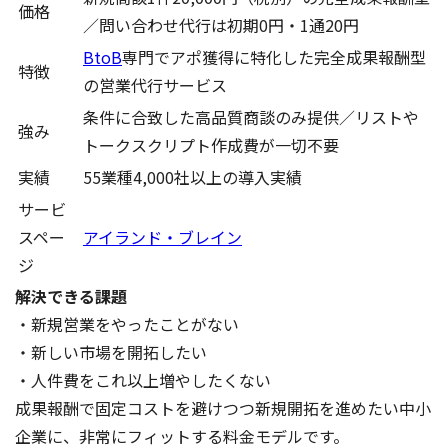
価格
／問い合わせ代行は初期0円・1通20円
BtoB
専門でアポ獲得に特化した完全成果報酬型
特徴
の営業代行サービス
条件に合致した高品質商談のみ提供／リストや
強み
トークスクリプト作成費が一切不要
実績
55業種4,000社以上の導入実績
サービ
スペー
アイランド・ブレイン
ジ
解決できる課題
・新規営業をやったことがない
・新しい市場を開拓したい
・人件費をこれ以上増やしたくない
成果報酬で固定コストを避けつつ新規開拓を進めたい中小
企業に、非常にフィットする料金モデルです。