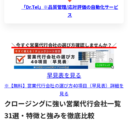
「Dr.Tel」※品質管理/応対評価の自動化サービ
ス
＼今すぐ営業代行会社の選び方確認しませんか？／
早見表を見る
※【無料】営業代行会社の選び方40項目（早見表）詳細を
見る
クロージングに強い営業代行会社一覧
31選・特徴と強みを徹底比較