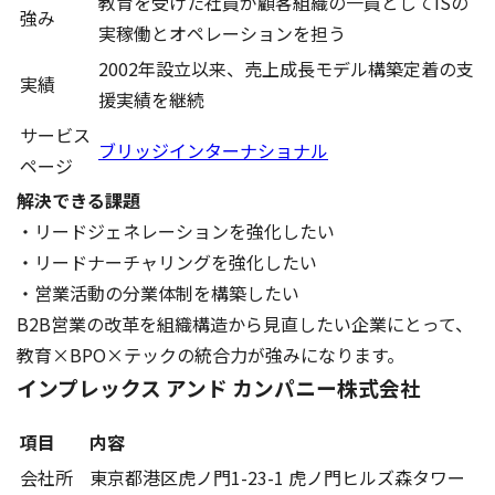
教育を受けた社員が顧客組織の一員としてISの
強み
実稼働とオペレーションを担う
2002年設立以来、売上成長モデル構築定着の支
実績
援実績を継続
サービス
ブリッジインターナショナル
ページ
解決できる課題
・リードジェネレーションを強化したい
・リードナーチャリングを強化したい
・営業活動の分業体制を構築したい
B2B営業の改革を組織構造から見直したい企業にとって、
教育×BPO×テックの統合力が強みになります。
インプレックス アンド カンパニー株式会社
項目
内容
会社所
東京都港区虎ノ門1-23-1 虎ノ門ヒルズ森タワー