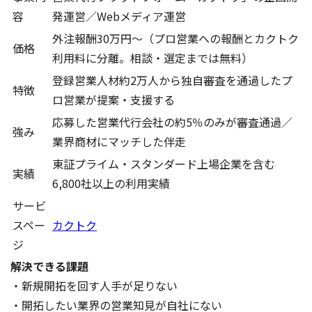
容
発運営／Webメディア運営
外注報酬30万円〜（プロ営業への報酬とカクトク
価格
利用料に分離。相談・選定までは無料）
登録営業人材約2万人から独自審査を通過したプ
特徴
ロ営業が提案・支援する
応募した営業代行会社の約5％のみが審査通過／
強み
業界商材にマッチした伴走
東証プライム・スタンダード上場企業を含む
実績
6,800社以上の利用実績
サービ
スペー
カクトク
ジ
解決できる課題
・新規開拓を回す人手が足りない
・開拓したい業界の営業知見が自社にない