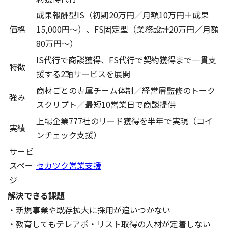
成果報酬型IS（初期20万円／月額10万円＋成果
価格
15,000円〜）、FS固定型（業務設計20万円／月額
80万円〜）
IS代行で商談獲得、FS代行で契約獲得まで一貫支
特徴
援する2軸サービスを展開
商材ごとの専属チーム体制／経営層監修のトーク
強み
スクリプト／最短10営業日で商談提供
上場企業777社のリード獲得を半年で実現（コイ
実績
ンチェック支援）
サービ
スペー
セカツク営業支援
ジ
解決できる課題
・新規事業や既存拡大に採用が追いつかない
・教育してもテレアポ・リスト取得の人材が定着しない