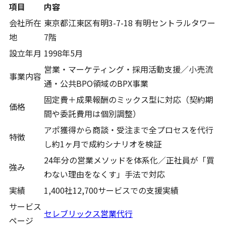
項目
内容
会社所在
東京都江東区有明3-7-18 有明セントラルタワー
地
7階
設立年月
1998年5月
営業・マーケティング・採用活動支援／小売流
事業内容
通・公共BPO領域のBPX事業
固定費＋成果報酬のミックス型に対応（契約期
価格
間や委託費用は個別調整）
アポ獲得から商談・受注まで全プロセスを代行
特徴
し約1ヶ月で成約シナリオを検証
24年分の営業メソッドを体系化／正社員が「買
強み
わない理由をなくす」手法で対応
実績
1,400社12,700サービスでの支援実績
サービス
セレブリックス営業代行
ページ