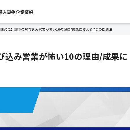
導入事例
企業情報
職必見】部下の飛び込み営業が怖い10の理由/成果に変える7つの指導法
込み営業が怖い10の理由/成果に