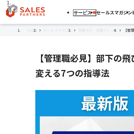
セールスマガジン
サービス
HOME
セールスマガジン
営業代行・営業ナレッジ
【管理
【管理職必見】部下の飛び
変える7つの指導法