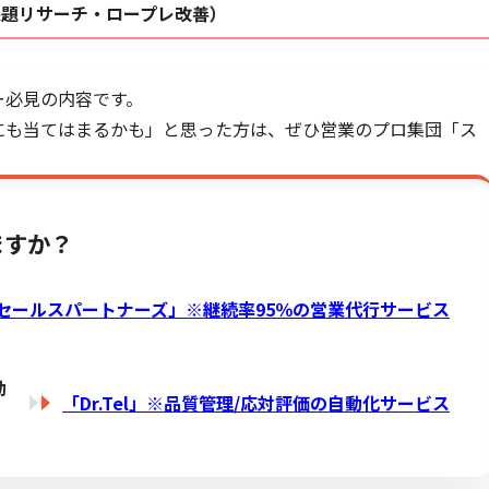
課題リサーチ・ロープレ改善）
ー必見の内容です。
にも当てはまるかも」と思った方は、ぜひ営業のプロ集団「ス
ますか？
セールスパートナーズ」※
継続率95％の営業代行サービス
動
「Dr.Tel」※品質管理/応対評価の自動化サービス