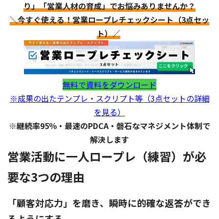
り」「営業人材の育成」でお悩みありませんか？
＼今すぐ使える！営業ロープレチェックシート（3点セッ
ト）／
無料で資料をダウンロード
※成果の出たテンプレ・スクリプト等（3点セットの詳細
を見る）
※継続率95％・最速のPDCA・磐石なマネジメント体制で
解決します
営業活動に一人ロープレ（練習）が必
要な3つの理由
「顧客対応力」を磨き、瞬時に的確な返答ができ
るようにする