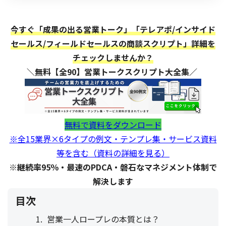
今すぐ「成果の出る営業トーク」「テレアポ/インサイド
セールス/フィールドセールスの商談スクリプト」詳細を
チェックしませんか？
＼無料【全90】営業トークスクリプト大全集／
無料で資料をダウンロード
※全15業界×6タイプの例文・テンプレ集・サービス資料
等を含む（資料の詳細を見る）
※継続率95％・最速のPDCA・磐石なマネジメント体制で
解決します
目次
営業一人ロープレの本質とは？