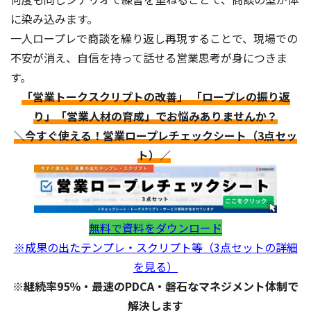
に染み込みます。
一人ロープレで商談を繰り返し再現することで、現場での
不安が消え、自信を持って話せる営業思考が身につきま
す。
「営業トークスクリプトの改善」 「ロープレの振り返
り」「営業人材の育成」でお悩みありませんか？
＼今すぐ使える！営業ロープレチェックシート（3点セッ
ト）／
無料で資料をダウンロード
※成果の出たテンプレ・スクリプト等（3点セットの詳細
を見る）
※継続率95％・最速のPDCA・磐石なマネジメント体制で
解決します