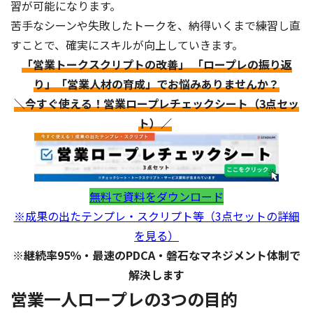
習が可能になります。
苦手なシーンや失敗したトークを、納得いくまで練習し直
すことで、確実にスキルが向上していきます。
「営業トークスクリプトの改善」 「ロープレの振り返
り」「営業人材の育成」でお悩みありませんか？
＼今すぐ使える！営業ロープレチェックシート（3点セッ
ト）／
無料で資料をダウンロード
※成果の出たテンプレ・スクリプト等（3点セットの詳細
を見る）
※継続率95％・最速のPDCA・磐石なマネジメント体制で
解決します
営業一人ロープレの3つの目的