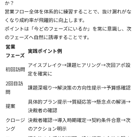
か？
営業フロー全体を体系的に練習することで、抜け漏れがな
くなり成約率が飛躍的に向上します。
ポイントは「今どのフェーズにいるか」を常に意識し、次
のフェーズへ自然に誘導することです。
営業
実践ポイント例
フェーズ
アイスブレイク→課題ヒアリング→次回アポ設
初回訪問
定を確実に
2回目訪
課題深堀り→解決策の方向性提示→予算感確認
問
具体的プラン提示→質疑応答→懸念点の解消→
提案
決裁者の確認
クロージ
決裁者確認→導入時期確定→契約条件合意→次
ング
のアクション明示