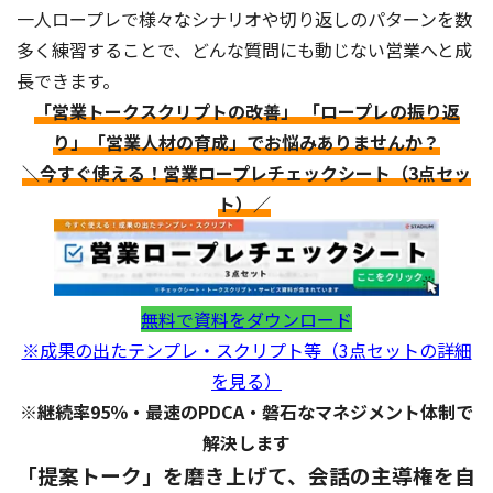
一人ロープレで様々なシナリオや切り返しのパターンを数
多く練習することで、どんな質問にも動じない営業へと成
長できます。
「営業トークスクリプトの改善」 「ロープレの振り返
り」「営業人材の育成」でお悩みありませんか？
＼今すぐ使える！営業ロープレチェックシート（3点セッ
ト）／
無料で資料をダウンロード
※成果の出たテンプレ・スクリプト等（3点セットの詳細
を見る）
※継続率95％・最速のPDCA・磐石なマネジメント体制で
解決します
「提案トーク」を磨き上げて、会話の主導権を自