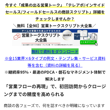
今すぐ「成果の出る営業トーク」「テレアポ/インサイド
セールス/フィールドセールスの商談スクリプト」詳細を
チェックしませんか？
＼無料【全90】営業トークスクリプト大全集／
無料で資料をダウンロード
※全15業界×6タイプの例文・テンプレ集・サービス資料
等を含む（資料の詳細を見る）
※継続率95％・最速のPDCA・磐石なマネジメント体制で
解決します
「営業フローの再現」で、初回訪問からクロージ
ングまでの精度を高められる
商談の各フェーズで、何を話すべきか明確になっています