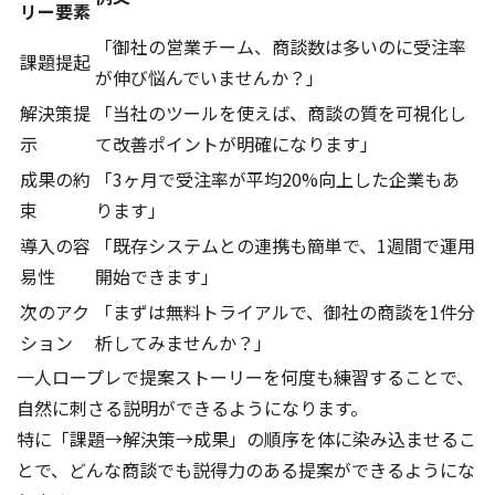
リー要素
「御社の営業チーム、商談数は多いのに受注率
課題提起
が伸び悩んでいませんか？」
解決策提
「当社のツールを使えば、商談の質を可視化し
示
て改善ポイントが明確になります」
成果の約
「3ヶ月で受注率が平均20%向上した企業もあ
束
ります」
導入の容
「既存システムとの連携も簡単で、1週間で運用
易性
開始できます」
次のアク
「まずは無料トライアルで、御社の商談を1件分
ション
析してみませんか？」
一人ロープレで提案ストーリーを何度も練習することで、
自然に刺さる説明ができるようになります。
特に「課題→解決策→成果」の順序を体に染み込ませるこ
とで、どんな商談でも説得力のある提案ができるようにな